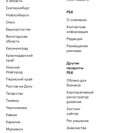
и область
Екатеринбург
РБК
Новосибирск
О компании
Омск
Контактная
Башкортостан
информация
Вологодская
Редакция
область
Размещение
Калининград
рекламы
Краснодарский
край
Другие
Нижний
продукты
Новгород
РБК
Пермский край
Облако для
бизнеса
Ростов-на-Дону
Корпоративный
Татарстан
регистратор
Тюмень
доменов
Черноземье
Хостинг
сайтов
Кавказ
Рег.решения
Карелия
Знакомства
Мурманск