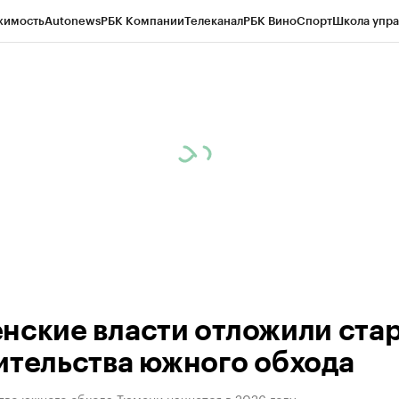
жимость
Autonews
РБК Компании
Телеканал
РБК Вино
Спорт
Школа упра
ипто
РБК Бизнес-среда
Дискуссионный клуб
Исследования
Кредитные 
Экономика
Бизнес
Технологии и медиа
Финансы
Рынок наличной валю
нские власти отложили ста
ительства южного обхода
тво южного обхода Тюмени начнется в 2026 году