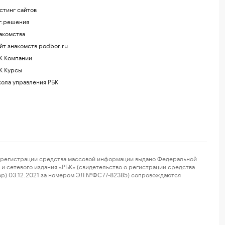
стинг сайтов
г.решения
акомства
йт знакомств podbor.ru
К Компании
К Курсы
ола управления РБК
регистрации средства массовой информации выдано Федеральной
и сетевого издания «РБК» (свидетельство о регистрации средства
ор) 03.12.2021 за номером ЭЛ №ФС77-82385) сопровождаются