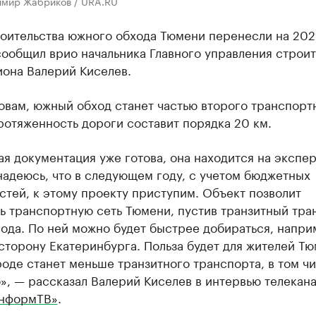
имир Жабриков / URA.RU
роительства южного обхода Тюмени перенесли на 202
ообщил врио начальника Главного управления строит
иона Валерий Киселев.
овам, южный обход станет частью второго транспорт
ротяженность дороги составит порядка 20 км.
я документация уже готова, она находится на экспер
адеюсь, что в следующем году, с учетом бюджетных
тей, к этому проекту приступим. Объект позволит
ь транспортную сеть Тюмени, пустив транзитный тра
ода. По ней можно будет быстрее добираться, напри
сторону Екатеринбурга. Польза будет для жителей Тю
роде станет меньше транзитного транспорта, в том ч
», — рассказал Валерий Киселев в интервью телекан
нформТВ»
.