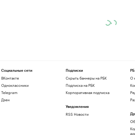
Социальные сети
Подписки
РБ
ВКонтакте
Скрыть баннеры на РБК
О 
Одноклассники
Подписка на РБК
Ко
Telegram
Корпоративная подписка
Ре
Дзен
Ра
Уведомления
RSS Новости
Др
Об
Ко
до