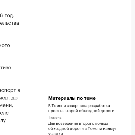
6 год.
ельства
ного
тизе.
нспорт в
мер, до
Материалы по теме
мени,
В Тюмени завершена разработка
проекта второй объездной дороги
исле
Тюмень
алу
Для возведения второго кольца
объездной дороги в Тюмени изымут
участки