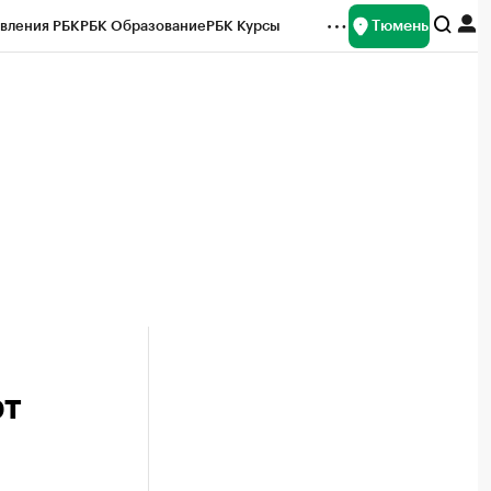
Тюмень
вления РБК
РБК Образование
РБК Курсы
рейтинги
Франшизы
Газета
Спецпроекты СПб
ты
рт