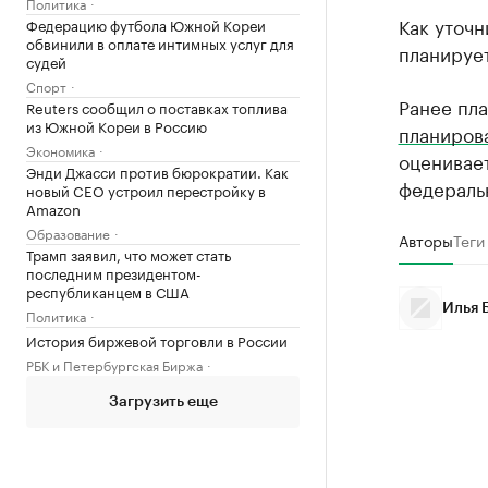
Политика
Как уточн
Федерацию футбола Южной Кореи
обвинили в оплате интимных услуг для
планирует
судей
Спорт
Ранее пл
Reuters сообщил о поставках топлива
из Южной Кореи в Россию
планиров
Экономика
оценивает
Энди Джасси против бюрократии. Как
федераль
новый CEO устроил перестройку в
Amazon
Образование
Авторы
Теги
Трамп заявил, что может стать
последним президентом-
республиканцем в США
Илья 
Политика
История биржевой торговли в России
РБК и Петербургская Биржа
Загрузить еще