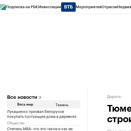
Подписка на РБК
Инвестиции
Мероприятия
Отрасли
Недви
РБК Life
Тренды
Визионеры
Национальные проекты
Город
Стиль
Кр
Конференции СПб
Спецпроекты
Проверка контрагентов
Политика
Дороги
Все новости
Тюмень
Весь мир
Тюме
Лукашенко призвал белорусов
покупать пустующие дома в деревнях
стро
Общество
Степень MBA: что это такое и как ее
Строительс