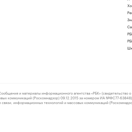
Хо
Ре
Зн
Са
РБ
РБ
Шк
ения и материалы информационного агентства «РБК» (свидетельство о 
овых коммуникаций (Роскомнадзор) 09.12.2015 за номером ИА №ФС77-63848) 
 связи, информационных технологий и массовых коммуникаций (Роскомнадз