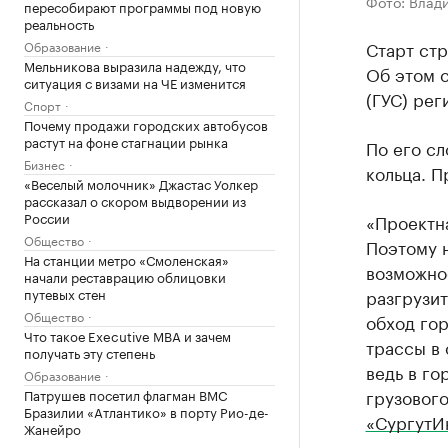
Фото: Влад
пересобирают программы под новую
реальность
Старт ст
Образование
Мельникова выразила надежду, что
Об этом с
ситуация с визами на ЧЕ изменится
(ГУС) рег
Спорт
Почему продажи городских автобусов
растут на фоне стагнации рынка
По его сл
Бизнес
кольца. П
«Веселый молочник» Джастас Уолкер
рассказал о скором выдворении из
России
«Проектна
Общество
Поэтому н
На станции метро «Смоленская»
возможнос
начали реставрацию облицовки
путевых стен
разгрузит
Общество
обход гор
Что такое Executive MBA и зачем
трассы в 
получать эту степень
ведь в го
Образование
грузового
Патрушев посетил флагман ВМС
Бразилии «Атлантико» в порту Рио-де-
«СургутИ
Жанейро