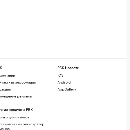
К
РБК Новости
компании
iOS
нтактная информация
Android
дакция
AppGallery
змещение рекламы
угие продукты РБК
лако для бизнеса
рпоративный регистратор
менов