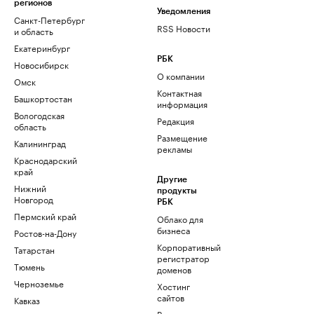
регионов
Уведомления
Санкт-Петербург
RSS Новости
и область
Екатеринбург
РБК
Новосибирск
О компании
Омск
Контактная
Башкортостан
информация
Вологодская
Редакция
область
Размещение
Калининград
рекламы
Краснодарский
край
Другие
Нижний
продукты
Новгород
РБК
Пермский край
Облако для
бизнеса
Ростов-на-Дону
Корпоративный
Татарстан
регистратор
Тюмень
доменов
Черноземье
Хостинг
сайтов
Кавказ
Рег.решения