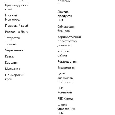
рекламы
Краснодарский
край
Другие
Нижний
продукты
Новгород
РБК
Пермский край
Облако для
бизнеса
Ростов-на-Дону
Корпоративный
Татарстан
регистратор
Тюмень
доменов
Черноземье
Хостинг
сайтов
Кавказ
Рег.решения
Карелия
Знакомства
Мурманск
Сайт
Приморский
знакомств
край
podbor.ru
РБК
Компании
РБК Курсы
Школа
управления
РБК