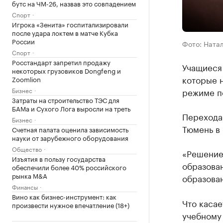
бутс на ЧМ-26, назвав это совпадением
Спорт
Игрока «Зенита» госпитализировали
после удара локтем в матче Кубка
России
Фото: Ната
Спорт
Росстандарт запретил продажу
Учащиеся
некоторых грузовиков Dongfeng и
которые н
Zoomlion
Бизнес
режиме п
Затраты на строительство ТЭС для
БАМа и Сухого Лога выросли на треть
Перехода 
Бизнес
Тюмень в 
Счетная палата оценила зависимость
науки от зарубежного оборудования
Общество
«Решение
Изъятия в пользу государства
образова
обеспечили более 40% российского
рынка M&A
образован
Финансы
Вино как бизнес-инструмент: как
Что касае
произвести нужное впечатление (18+)
учебному 