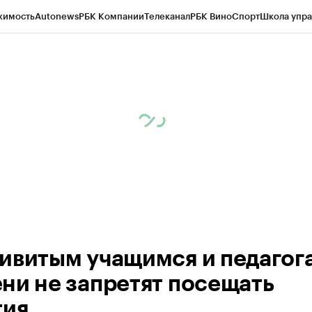
жимость
Autonews
РБК Компании
Телеканал
РБК Вино
Спорт
Школа упра
ипто
РБК Бизнес-среда
Дискуссионный клуб
Исследования
Кредитные 
Экономика
Бизнес
Технологии и медиа
Финансы
Рынок наличной валю
ивитым учащимся и педагог
ни не запретят посещать
тия