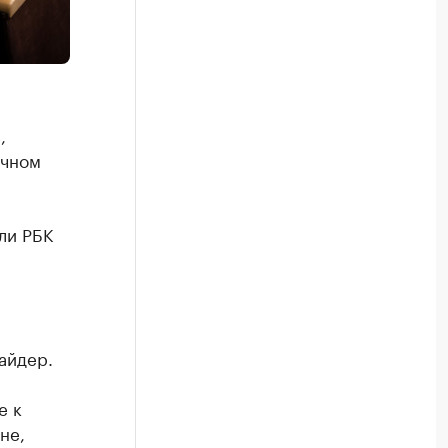
,
ычном
ли РБК
айдер.
е к
не,