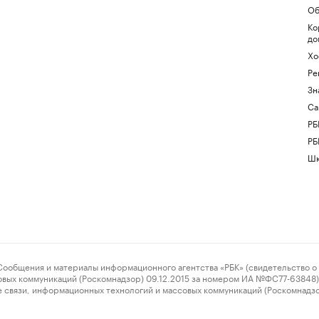
Об
Ко
до
Хо
Ре
Зн
Са
РБ
РБ
Шк
ения и материалы информационного агентства «РБК» (свидетельство о 
овых коммуникаций (Роскомнадзор) 09.12.2015 за номером ИА №ФС77-63848) 
 связи, информационных технологий и массовых коммуникаций (Роскомнадз