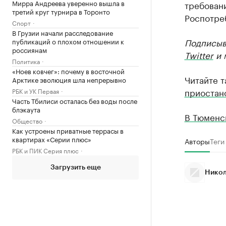
Мирра Андреева уверенно вышла в
требован
третий круг турнира в Торонто
Роспотре
Спорт
В Грузии начали расследование
Подписыв
публикаций о плохом отношении к
россиянам
Twitter
и 
Политика
«Ноев ковчег»: почему в восточной
Читайте 
Арктике эволюция шла непрерывно
приостан
РБК и УК Первая
Часть Тбилиси осталась без воды после
блэкаута
В Тюменск
Общество
Как устроены приватные террасы в
квартирах «Серии плюс»
Авторы
Теги
РБК и ПИК Серия плюс
Загрузить еще
Никол