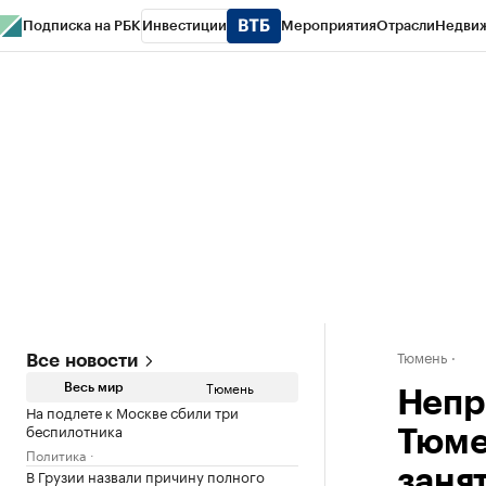
Подписка на РБК
Инвестиции
Мероприятия
Отрасли
Недви
РБК Life
Тренды
Визионеры
Национальные проекты
Город
Стиль
Кр
Конференции СПб
Спецпроекты
Проверка контрагентов
Политика
Тюмень
Все новости
Тюмень
Весь мир
Непр
На подлете к Москве сбили три
беспилотника
Тюме
Политика
В Грузии назвали причину полного
заня