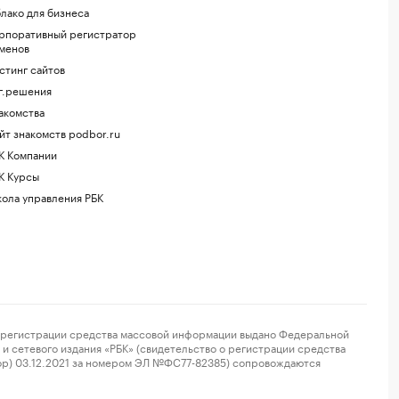
лако для бизнеса
рпоративный регистратор
менов
стинг сайтов
г.решения
акомства
йт знакомств podbor.ru
К Компании
К Курсы
ола управления РБК
регистрации средства массовой информации выдано Федеральной
и сетевого издания «РБК» (свидетельство о регистрации средства
ор) 03.12.2021 за номером ЭЛ №ФС77-82385) сопровождаются