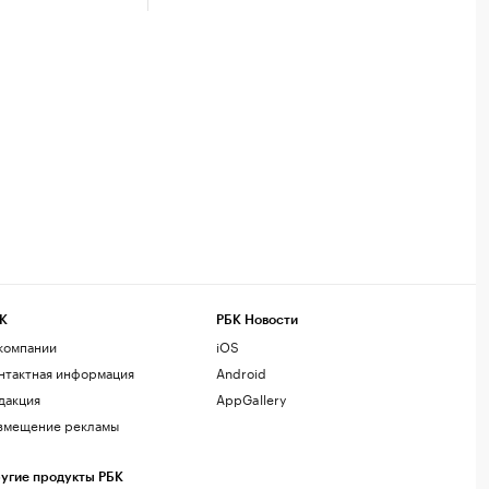
К
РБК Новости
компании
iOS
нтактная информация
Android
дакция
AppGallery
змещение рекламы
угие продукты РБК