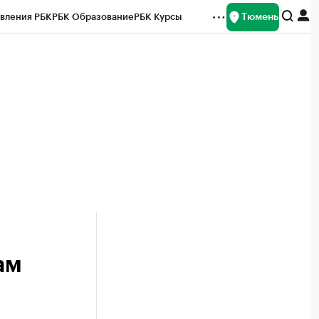
Тюмень
вления РБК
РБК Образование
РБК Курсы
рейтинги
Франшизы
Газета
Спецпроекты СПб
ты
ам