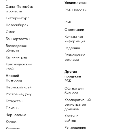
Уведомления
Санкт-Петербург
RSS Новости
и область
Екатеринбург
РБК
Новосибирск
О компании
Омск
Контактная
Башкортостан
информация
Вологодская
Редакция
область
Размещение
Калининград
рекламы
Краснодарский
край
Другие
Нижний
продукты
Новгород
РБК
Пермский край
Облако для
бизнеса
Ростов-на-Дону
Корпоративный
Татарстан
регистратор
Тюмень
доменов
Черноземье
Хостинг
сайтов
Кавказ
Рег.решения
Карелия