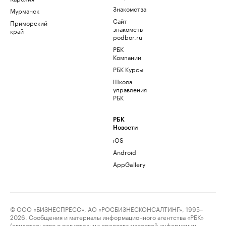
Знакомства
Мурманск
Сайт
Приморский
знакомств
край
podbor.ru
РБК
Компании
РБК Курсы
Школа
управления
РБК
РБК
Новости
iOS
Android
AppGallery
© ООО «БИЗНЕСПРЕСС», АО «РОСБИЗНЕСКОНСАЛТИНГ», 1995–
2026. Сообщения и материалы информационного агентства «РБК»
(свидетельство о регистрации средства массовой информации