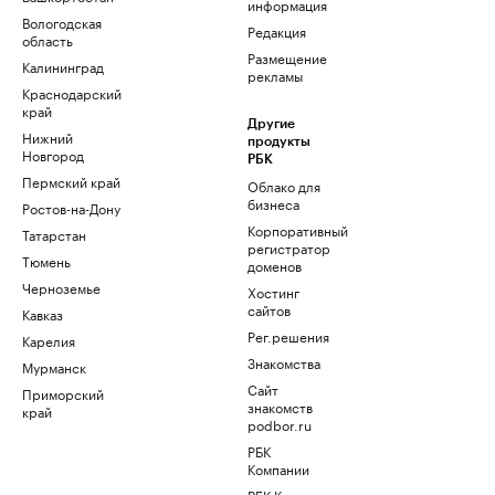
информация
Вологодская
Редакция
область
Размещение
Калининград
рекламы
Краснодарский
край
Другие
Нижний
продукты
Новгород
РБК
Пермский край
Облако для
бизнеса
Ростов-на-Дону
Корпоративный
Татарстан
регистратор
Тюмень
доменов
Черноземье
Хостинг
сайтов
Кавказ
Рег.решения
Карелия
Знакомства
Мурманск
Сайт
Приморский
знакомств
край
podbor.ru
РБК
Компании
РБК Курсы