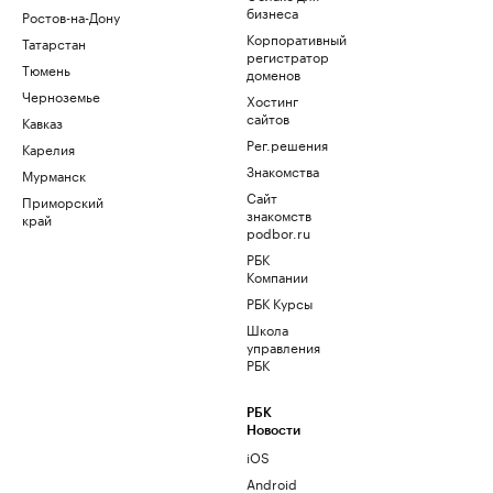
бизнеса
Ростов-на-Дону
Корпоративный
Татарстан
регистратор
Тюмень
доменов
Черноземье
Хостинг
сайтов
Кавказ
Рег.решения
Карелия
Знакомства
Мурманск
Сайт
Приморский
знакомств
край
podbor.ru
РБК
Компании
РБК Курсы
Школа
управления
РБК
РБК
Новости
iOS
Android