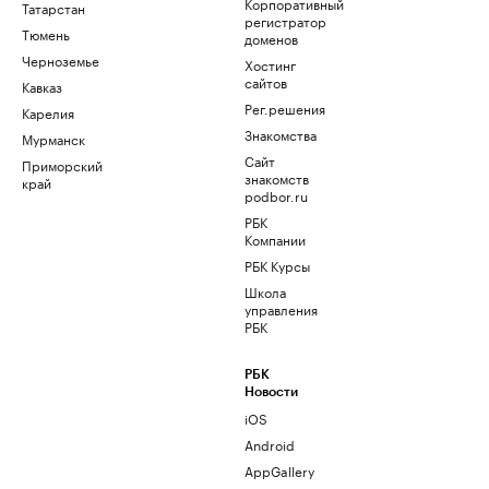
Корпоративный
Татарстан
регистратор
Тюмень
доменов
Черноземье
Хостинг
сайтов
Кавказ
Рег.решения
Карелия
Знакомства
Мурманск
Сайт
Приморский
знакомств
край
podbor.ru
РБК
Компании
РБК Курсы
Школа
управления
РБК
РБК
Новости
iOS
Android
AppGallery