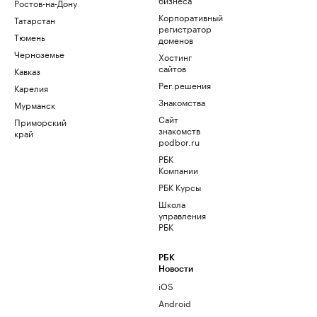
Ростов-на-Дону
Корпоративный
Татарстан
регистратор
Тюмень
доменов
Черноземье
Хостинг
сайтов
Кавказ
Рег.решения
Карелия
Знакомства
Мурманск
Сайт
Приморский
знакомств
край
podbor.ru
РБК
Компании
РБК Курсы
Школа
управления
РБК
РБК
Новости
iOS
Android