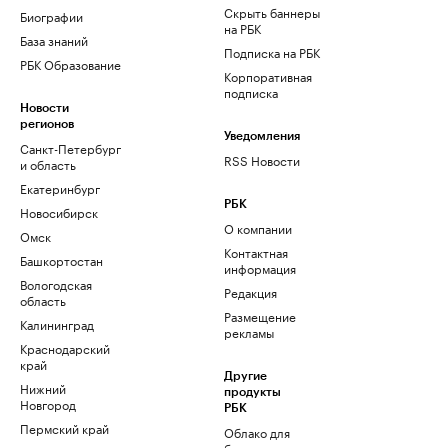
Скрыть баннеры
Биографии
на РБК
База знаний
Подписка на РБК
РБК Образование
Корпоративная
подписка
Новости
регионов
Уведомления
Санкт-Петербург
RSS Новости
и область
Екатеринбург
РБК
Новосибирск
О компании
Омск
Контактная
Башкортостан
информация
Вологодская
Редакция
область
Размещение
Калининград
рекламы
Краснодарский
край
Другие
Нижний
продукты
Новгород
РБК
Пермский край
Облако для
бизнеса