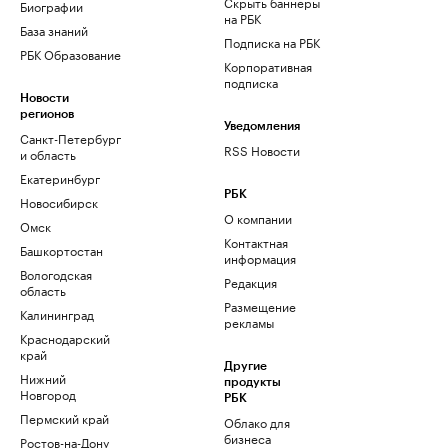
Скрыть баннеры
Биографии
на РБК
База знаний
Подписка на РБК
РБК Образование
Корпоративная
подписка
Новости
регионов
Уведомления
Санкт-Петербург
RSS Новости
и область
Екатеринбург
РБК
Новосибирск
О компании
Омск
Контактная
Башкортостан
информация
Вологодская
Редакция
область
Размещение
Калининград
рекламы
Краснодарский
край
Другие
Нижний
продукты
Новгород
РБК
Пермский край
Облако для
бизнеса
Ростов-на-Дону