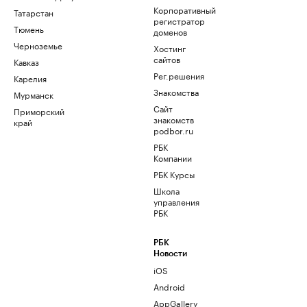
Корпоративный
Татарстан
регистратор
Тюмень
доменов
Черноземье
Хостинг
сайтов
Кавказ
Рег.решения
Карелия
Знакомства
Мурманск
Сайт
Приморский
знакомств
край
podbor.ru
РБК
Компании
РБК Курсы
Школа
управления
РБК
РБК
Новости
iOS
Android
AppGallery