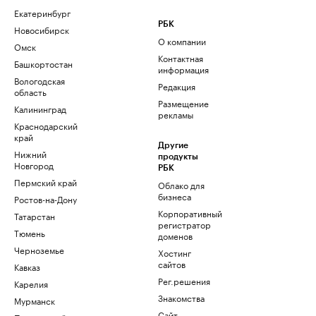
Екатеринбург
РБК
Новосибирск
О компании
Омск
Контактная
Башкортостан
информация
Вологодская
Редакция
область
Размещение
Калининград
рекламы
Краснодарский
край
Другие
Нижний
продукты
Новгород
РБК
Пермский край
Облако для
бизнеса
Ростов-на-Дону
Корпоративный
Татарстан
регистратор
Тюмень
доменов
Черноземье
Хостинг
сайтов
Кавказ
Рег.решения
Карелия
Знакомства
Мурманск
Сайт