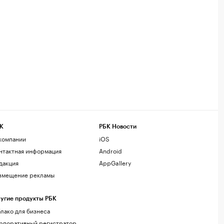
К
РБК Новости
компании
iOS
нтактная информация
Android
дакция
AppGallery
змещение рекламы
угие продукты РБК
лако для бизнеса
рпоративный регистратор