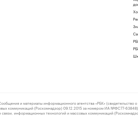
до
Хо
Ре
Зн
Са
РБ
РБ
Шк
ения и материалы информационного агентства «РБК» (свидетельство о 
овых коммуникаций (Роскомнадзор) 09.12.2015 за номером ИА №ФС77-63848) 
 связи, информационных технологий и массовых коммуникаций (Роскомнадз