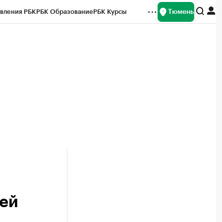
Тюмень
вления РБК
РБК Образование
РБК Курсы
рейтинги
Франшизы
Газета
Спецпроекты СПб
ты
лей