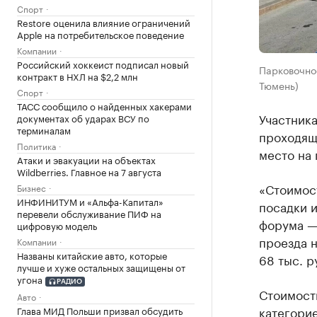
Спорт
Restore оценила влияние ограничений
Apple на потребительское поведение
Компании
Российский хоккеист подписал новый
Парковочное
контракт в НХЛ на $2,2 млн
Тюмень)
Спорт
ТАСС сообщило о найденных хакерами
Участник
документах об ударах ВСУ по
терминалам
проходяще
Политика
место на 
Атаки и эвакуации на объектах
Wildberries. Главное на 7 августа
«Стоимос
Бизнес
ИНФИНИТУМ и «Альфа-Капитал»
посадки 
перевели обслуживание ПИФ на
форума — 
цифровую модель
проезда 
Компании
Названы китайские авто, которые
68 тыс. р
лучше и хуже остальных защищены от
угона
РАДИО
Стоимость
Авто
категорие
Глава МИД Польши призвал обсудить