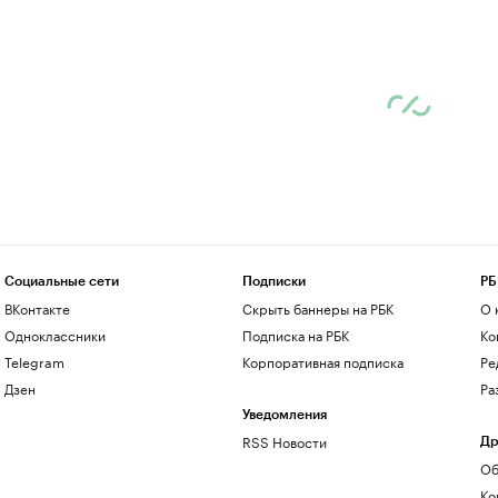
Социальные сети
Подписки
РБ
ВКонтакте
Скрыть баннеры на РБК
О 
Одноклассники
Подписка на РБК
Ко
Telegram
Корпоративная подписка
Ре
Дзен
Ра
Уведомления
RSS Новости
Др
Об
Ко