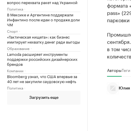
вопрос перехвата ракет над Украиной
формата «
Политика
pass» (22
В Мексике и Аргентине поддержали
парковки 
Инфантино после идеи о продаже доли
ЧМ
Спорт
Промышле
«Тактическая нищета»: как бизнес
сентября
имитирует нехватку денег ради выгоды
в том чис
Образование
Lamoda расширяет инструменты
количеств
поддержки российских дизайнерских
брендов
Авторы
Теги
Компании
Bloomberg узнал, что США впервые за
40 лет не закупили саудовскую нефть
Политика
Юлия 
Загрузить еще