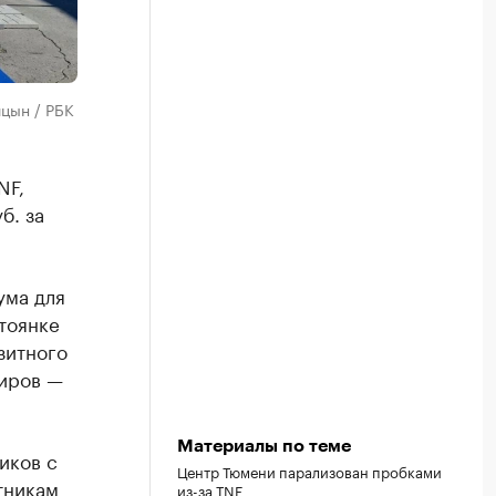
цын / РБК
NF,
б. за
ума для
тоянке
зитного
жиров —
Материалы по теме
иков с
Центр Тюмени парализован пробками
стникам
из-за TNF