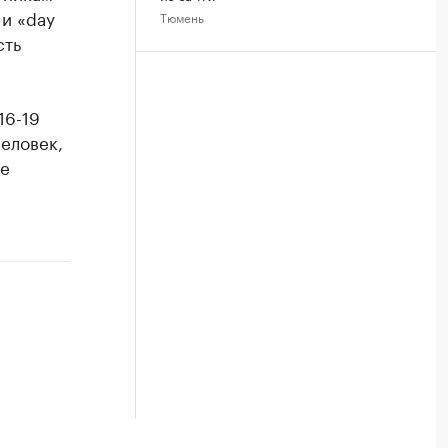
 и «day
Тюмень
сть
16-19
человек,
ее