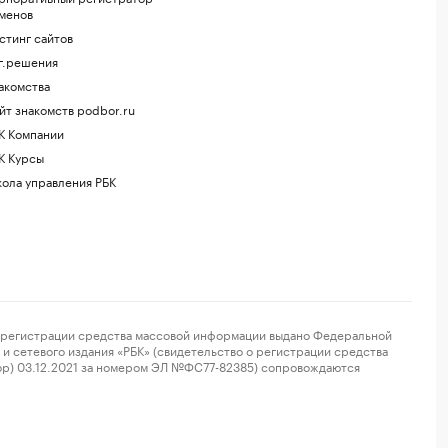
менов
стинг сайтов
г.решения
акомства
йт знакомств podbor.ru
К Компании
К Курсы
ола управления РБК
регистрации средства массовой информации выдано Федеральной
и сетевого издания «РБК» (свидетельство о регистрации средства
ор) 03.12.2021 за номером ЭЛ №ФС77-82385) сопровождаются