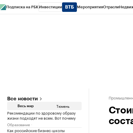
Подписка на РБК
Инвестиции
Мероприятия
Отрасли
Недви
РБК Life
Тренды
Визионеры
Национальные проекты
Город
Стиль
Кр
Конференции СПб
Спецпроекты
Проверка контрагентов
Политика
Промышленно
Все новости
Тюмень
Весь мир
Стои
Рекомендации по здоровому образу
жизни подходят не всем. Вот почему
сост
Образование
Как российские бизнес-школы