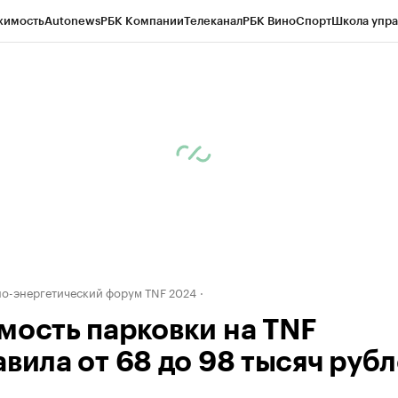
жимость
Autonews
РБК Компании
Телеканал
РБК Вино
Спорт
Школа упра
ипто
РБК Бизнес-среда
Дискуссионный клуб
Исследования
Кредитные 
Экономика
Бизнес
Технологии и медиа
Финансы
Рынок наличной валю
-энергетический форум TNF 2024
мость парковки на TNF
авила от 68 до 98 тысяч руб