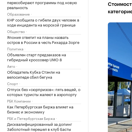
пересобирают программы под новую
Стоимость
реальность
категорие
Образование
КНР сообщила о гибели двух человек в
ходе инцидента на морской границе
Общество
Япония ответит на планы назвать
остров в России в честь Рихарда Зорге
Политика
Объявлен старт предзаказов на
гибридный кроссовер UMO 8
Авто
Обладатель Кубка Стэнли на
велосипеде сбил бегуна
Спорт
Отпуск без «сюрпризов»: пять вещей, о
которых туристы жалеют в аэропорту
РБК Компании
Как Петербургская биржа влияет на
бизнес и экономику
РБК и Петербургская Биржа
Дисквалифицированный за допинг
Заболотный перешел в клуб Басты