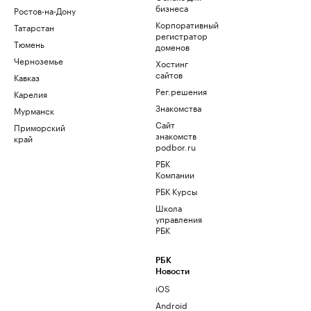
бизнеса
Ростов-на-Дону
Корпоративный
Татарстан
регистратор
Тюмень
доменов
Черноземье
Хостинг
сайтов
Кавказ
Рег.решения
Карелия
Знакомства
Мурманск
Сайт
Приморский
знакомств
край
podbor.ru
РБК
Компании
РБК Курсы
Школа
управления
РБК
РБК
Новости
iOS
Android