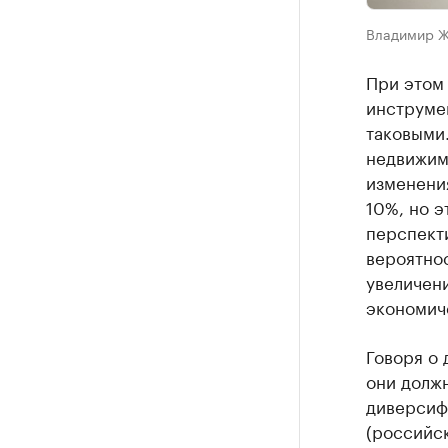
Владимир Ж
При этом 
инструме
таковыми.
недвижимо
изменения
10%, но э
перспекти
вероятно
увеличени
экономич
Говоря о 
они должн
диверсиф
(российск