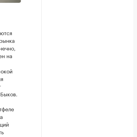
яются
 рынка
нечно,
ен на
сокой
ия
т
 Быков.
ртфеле
а
аций
ть