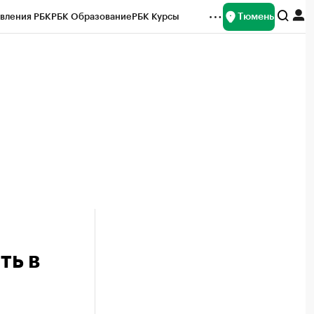
Тюмень
вления РБК
РБК Образование
РБК Курсы
рейтинги
Франшизы
Газета
Спецпроекты СПб
ты
ть в