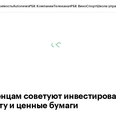
жимость
Autonews
РБК Компании
Телеканал
РБК Вино
Спорт
Школа упра
ипто
РБК Бизнес-среда
Дискуссионный клуб
Исследования
Кредитные 
Экономика
Бизнес
Технологии и медиа
Финансы
Рынок наличной валю
нцам советуют инвестирова
ту и ценные бумаги