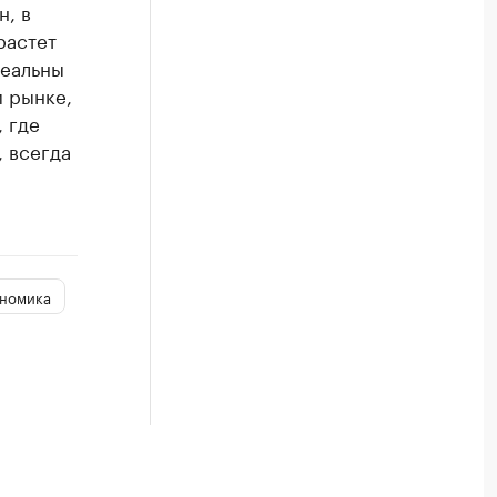
н, в
растет
реальны
м рынке,
, где
 всегда
номика