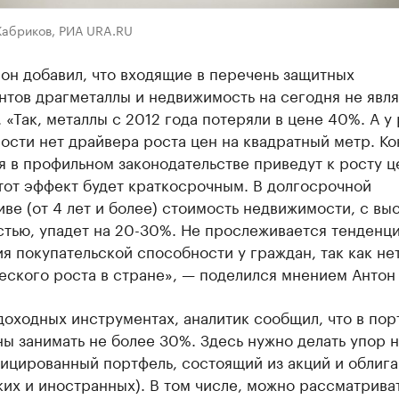
абриков, РИА URA.RU
он добавил, что входящие в перечень защитных
нтов драгметаллы и недвижимость на сегодня не явл
 «Так, металлы с 2012 года потеряли в цене 40%. А у
сти нет драйвера роста цен на квадратный метр. Ко
 в профильном законодательстве приведут к росту ц
тот эффект будет краткосрочным. В долгосрочной
ве (от 4 лет и более) стоимость недвижимости, с вы
стью, упадет на 20-30%. Не прослеживается тенденц
я покупательской способности у граждан, так как не
еского роста в стране», — поделился мнением Антон
доходных инструментах, аналитик сообщил, что в по
ы занимать не более 30%. Здесь нужно делать упор н
ицированный портфель, состоящий из акций и облиг
их и иностранных). В том числе, можно рассматрива