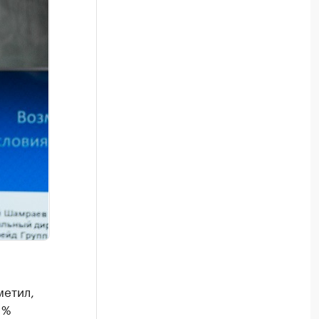
метил,
1%