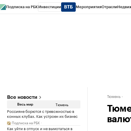
Подписка на РБК
Инвестиции
Мероприятия
Отрасли
Недви
РБК Life
Тренды
Визионеры
Национальные проекты
Город
Стиль
Кр
Конференции СПб
Спецпроекты
Проверка контрагентов
Политика
Тюмень
Все новости
Тюмень
Весь мир
Тюме
Россияне борются с тревожностью в
конных клубах. Как устроен их бизнес
валю
Подписка на РБК
Как уйти в отпуск и не вымотаться в