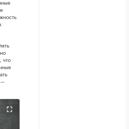
нные
не
ожность
х
лять
чно
, что
ичные
ать
 —