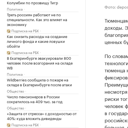
Колумбии по прозвищу Тигр
Фото: depo
Политика
Треть россиян работают не по
специальности. Как это влияет на
​Тюменцам
экономику
доходы. Э
Подписка на РБК
благоприя
Как снизить расходы на создание
ценных бу
личного фонда и какие ловушки
обойти
Подписка на РБК
По словам
В Екатеринбурге эвакуировали 800
технологи
человек после возгорания на складе
WB
тюменца 
Политика
фиксиров
Wildberries сообщила о пожаре на
Преимуще
складе в Екатеринбурге после атаки
несмотря 
Общество
Число пенсионеров в России
риски тог
сократилось на 409 тыс. за год
человек 
Общество
в государ
«Защита от стресса» с доходностью от
40%: куда вложить дивиденды
российски
Подписка на РБК
большая, 