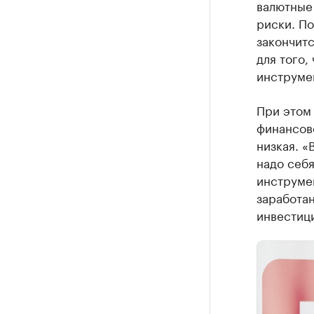
валютные
риски. По
закончитс
для того,
инструмен
При этом
финансово
низкая. «
надо себя
инструме
заработан
инвестиц