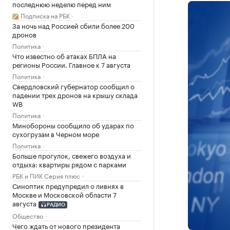
последнюю неделю перед ним
Подписка на РБК
За ночь над Россией сбили более 200
дронов
Политика
Что известно об атаках БПЛА на
регионы России. Главное к 7 августа
Политика
Свердловский губернатор сообщил о
падении трех дронов на крышу склада
WB
Политика
Минобороны сообщило об ударах по
сухогрузам в Черном море
Политика
Больше прогулок, свежего воздуха и
отдыха: квартиры рядом с парками
РБК и ПИК Серия плюс
Синоптик предупредил о ливнях в
Москве и Московской области 7
августа
РАДИО
Общество
Чего ждать от нового президента