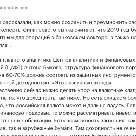
sitphotos.com
 рассказали, как можно сохранить и преумножить св
ксперты финансового рынка считают, что 2019 год б
тным для операций в банковском секторе, а также н
маг.
 главного аналитика Центра аналитики и финансовых
й (ЦАФТ) Антона Быкова, структура финансового пор
на 60-70% должна состоять из защитных инструменто
анной доходностью. «Это различные вклады.
ственно сейчас нужно делать упор на валютные клад
на то, что доходность там ниже. Но есть слишком бо
о, что российская валюта может и дальше падать. Есл
финансово подкован, то можно рассматривать инвест
ственные облигации. Есть возможность вложения, как
е, так и зарубежные бумаги. Там доходность не очен
но высокая надежность», — отметил Быков в беседе с