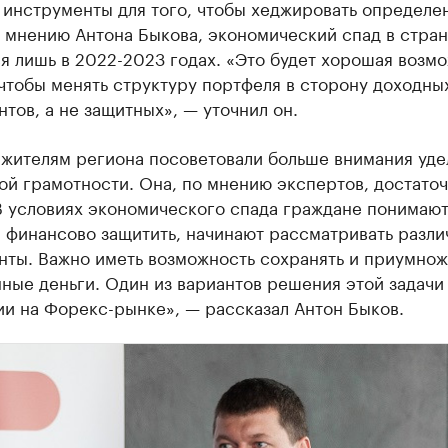
 инструменты для того, чтобы хеджировать определе
 мнению Антона Быкова, экономический спад в стра
я лишь в 2022-2023 годах. «Это будет хорошая возм
 чтобы менять структуру портфеля в сторону доходны
тов, а не защитных», — уточнил он.
 жителям региона посоветовали больше внимания уде
й грамотности. Она, по мнению экспертов, достато
В условиях экономического спада граждане понимают
 финансово защитить, начинают рассматривать разл
нты. Важно иметь возможность сохранять и приумнож
ные деньги. Один из вариантов решения этой задачи
ии на Форекс-рынке», — рассказал Антон Быков.