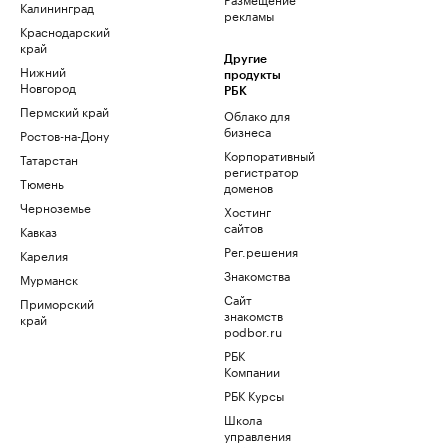
Калининград
рекламы
Краснодарский
край
Другие
Нижний
продукты
Новгород
РБК
Пермский край
Облако для
бизнеса
Ростов-на-Дону
Корпоративный
Татарстан
регистратор
Тюмень
доменов
Черноземье
Хостинг
сайтов
Кавказ
Рег.решения
Карелия
Знакомства
Мурманск
Сайт
Приморский
знакомств
край
podbor.ru
РБК
Компании
РБК Курсы
Школа
управления