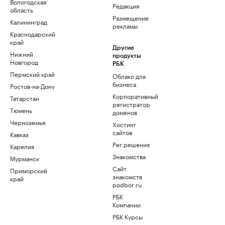
Вологодская
Редакция
область
Размещение
Калининград
рекламы
Краснодарский
край
Другие
Нижний
продукты
Новгород
РБК
Пермский край
Облако для
бизнеса
Ростов-на-Дону
Корпоративный
Татарстан
регистратор
Тюмень
доменов
Черноземье
Хостинг
сайтов
Кавказ
Рег.решения
Карелия
Знакомства
Мурманск
Сайт
Приморский
знакомств
край
podbor.ru
РБК
Компании
РБК Курсы