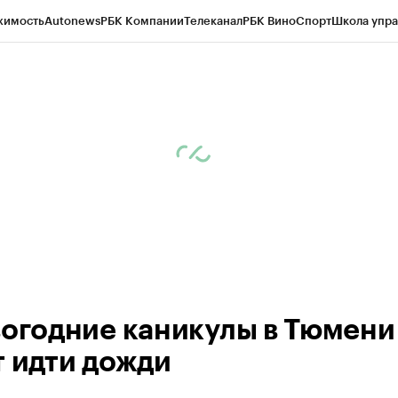
жимость
Autonews
РБК Компании
Телеканал
РБК Вино
Спорт
Школа упра
ипто
РБК Бизнес-среда
Дискуссионный клуб
Исследования
Кредитные 
Экономика
Бизнес
Технологии и медиа
Финансы
Рынок наличной валю
вогодние каникулы в Тюмени
т идти дожди