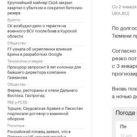
Крупнейший майнер США закрыл
Со 2 января
квартал с убытком и сократил биткоин-
резерв
URA.RU)
Крипто
СК возбудил дело о теракте на
По долгос
военного ВСУ после боев в Курской
Тюмени п
области
Общество
FT узнала об укреплении влияния
Согласно
Брина в разработках Google
резко пот
Технологии и медиа
с 3 январ
Прокурор запросил 9 лет колонии для
бывшего директора компании
прогнозир
Газманова
Общество
Вновь пох
Фермы, рестораны и отели Дальнего
а ночью до
Востока. Гастрогид
РБК и РСХБ
Турция, Саудовская Аравия и Пакистан
подписали договор о взаимной
обороне
Политика
Российский пловец заявил, что в
Париже на ЧЕ «воняет мочой и