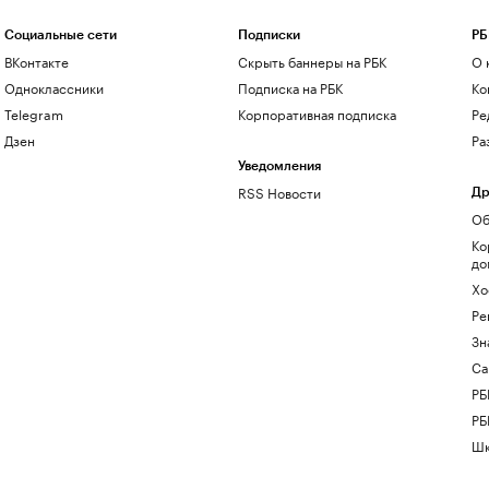
Социальные сети
Подписки
РБ
ВКонтакте
Скрыть баннеры на РБК
О 
Одноклассники
Подписка на РБК
Ко
Telegram
Корпоративная подписка
Ре
Дзен
Ра
Уведомления
RSS Новости
Др
Об
Ко
до
Хо
Ре
Зн
Са
РБ
РБ
Шк