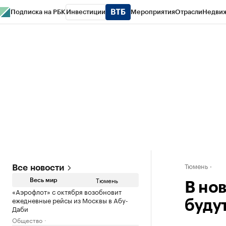
Подписка на РБК
Инвестиции
Мероприятия
Отрасли
Недви
РБК Life
Тренды
Визионеры
Национальные проекты
Город
Стиль
Кр
Конференции СПб
Спецпроекты
Проверка контрагентов
Политика
Тюмень
Все новости
Тюмень
Весь мир
В но
«Аэрофлот» с октября возобновит
ежедневные рейсы из Москвы в Абу-
буду
Даби
Общество