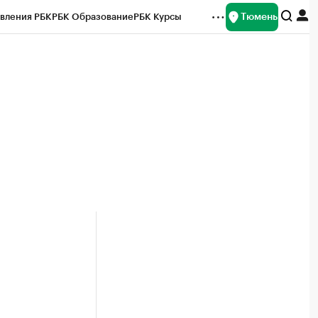
Тюмень
вления РБК
РБК Образование
РБК Курсы
рейтинги
Франшизы
Газета
Спецпроекты СПб
ты