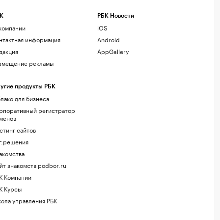
К
РБК Новости
компании
iOS
нтактная информация
Android
дакция
AppGallery
змещение рекламы
угие продукты РБК
лако для бизнеса
рпоративный регистратор
менов
стинг сайтов
г.решения
акомства
йт знакомств podbor.ru
К Компании
К Курсы
ола управления РБК