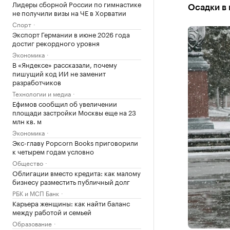
Лидеры сборной России по гимнастике
Осадки в 
не получили визы на ЧЕ в Хорватии
Спорт
Экспорт Германии в июне 2026 года
достиг рекордного уровня
Экономика
В «Яндексе» рассказали, почему
пишущий код ИИ не заменит
разработчиков
Технологии и медиа
Ефимов сообщил об увеличении
площади застройки Москвы еще на 23
млн кв. м
Экономика
Экс-главу Popcorn Books приговорили
к четырем годам условно
Общество
Облигации вместо кредита: как малому
бизнесу разместить публичный долг
РБК и МСП Банк
Карьера женщины: как найти баланс
между работой и семьей
Образование