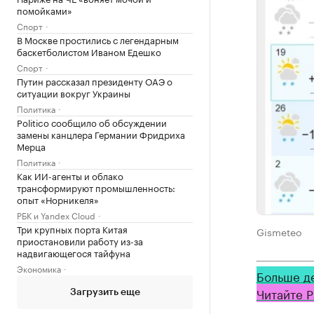
помойками»
Спорт
В Москве простились с легендарным
баскетболистом Иваном Едешко
Спорт
Путин рассказал президенту ОАЭ о
ситуации вокруг Украины
Политика
Politico сообщило об обсуждении
замены канцлера Германии Фридриха
Мерца
Политика
Как ИИ-агенты и облако
трансформируют промышленность:
опыт «Норникеля»
РБК и Yandex Cloud
Три крупных порта Китая
Gismeteo
приостановили работу из-за
надвигающегося тайфуна
Экономика
Больше д
Читайте Р
Загрузить еще