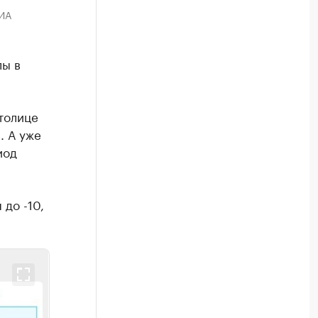
РИА
лы в
столице
. А уже
иод
до -10,