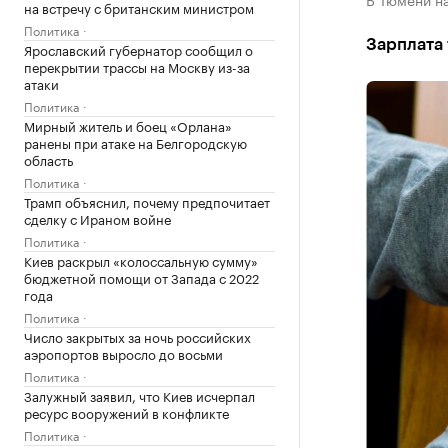
на встречу с британским министром
Политика
Зарплата 
Ярославский губернатор сообщил о
перекрытии трассы на Москву из-за
атаки
Политика
Мирный житель и боец «Орлана»
ранены при атаке на Белгородскую
область
Политика
Трамп объяснил, почему предпочитает
сделку с Ираном войне
Политика
Киев раскрыл «колоссальную сумму»
бюджетной помощи от Запада с 2022
года
Политика
Число закрытых за ночь российских
аэропортов выросло до восьми
Политика
Залужный заявил, что Киев исчерпал
ресурс вооружений в конфликте
Политика