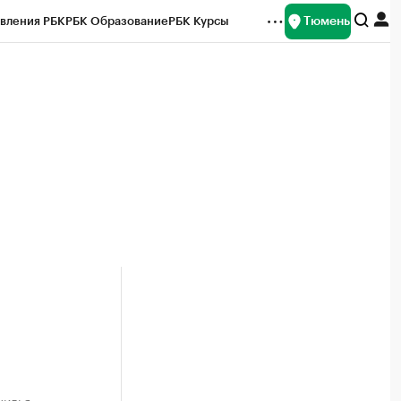
Тюмень
вления РБК
РБК Образование
РБК Курсы
рейтинги
Франшизы
Газета
Спецпроекты СПб
ты
жилья