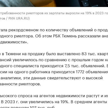
требованности риелторов их зарплаты выросли на 19% в 2023 го
тов / РИА URA.RU)
тала рекордсменом по количеству объявлений о про
одного риелтора. Об этом РБК Тюмень рассказали ан
едвижимости».
 в Тюмени на продажу было выставлено 83 тыс. кварт
кансий увеличилось по сравнению с прошлым годом н
одного специалиста приходится 7,5 тыс. объявлений. 
сии на одного работника приходится 1772 объявления
аналитики, эти данные свидетельствуют о высокой
ванности риелторов.
ысокого спроса на агентов недвижимости растут и и
 В 2023 г. они увеличились на 19%. В среднем агенты
сти получали 107 тыс. руб.