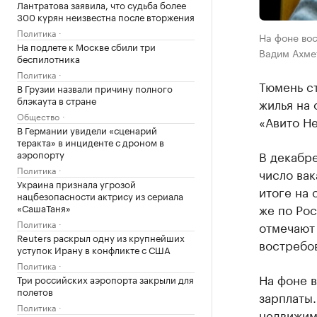
Лантратова заявила, что судьба более
300 курян неизвестна после вторжения
Политика
На фоне вос
На подлете к Москве сбили три
Вадим Ахме
беспилотника
Политика
Тюмень с
В Грузии назвали причину полного
блэкаута в стране
жилья на 
Общество
«Авито Н
В Германии увидели «сценарий
теракта» в инциденте с дроном в
аэропорту
В декабре
Политика
число ва
Украина признала угрозой
итоге на 
нацбезопасности актрису из сериала
же по Рос
«СашаТаня»
Политика
отмечают 
Reuters раскрыл одну из крупнейших
востребо
уступок Ирану в конфликте с США
Политика
На фоне в
Три российских аэропорта закрыли для
полетов
зарплаты.
Политика
недвижимо