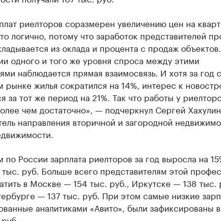
плат риелторов соразмерен увеличению цен на кварт
то логично, потому что заработок представителей п
ладывается из оклада и процента с продаж объектов
ии одного и того же уровня спроса между этими
ями наблюдается прямая взаимосвязь. И хотя за год 
 рынке жилья сократился на 14%, интерес к новостр
я за тот же период на 21%. Так что работы у риелтор
олее чем достаточно», — подчеркнул Сергей Хахулин
ель направления вторичной и загородной недвижим
едвижимости.
 по России зарплата риелторов за год выросла на 15
6 тыс. руб. Больше всего представителям этой профе
атить в Москве — 154 тыс. руб., Иркутске — 138 тыс. 
ербурге — 137 тыс. руб. При этом самые низкие зарп
ованные аналитиками «Авито», были зафиксированы 
 руб.