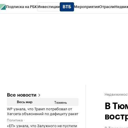
Подписка на РБК
Инвестиции
Мероприятия
Отрасли
Недви
РБК Life
Тренды
Визионеры
Национальные проекты
Город
Стиль
Кр
Конференции СПб
Спецпроекты
Проверка контрагентов
Политика
Недвижимос
Все новости
Тюмень
Весь мир
В Тю
WP узнала, что Трамп потребовал от
Хегсета объяснений по дефициту ракет
вост
Политика
«ЕП» узнала, что Залужного не пустили
В Тюмени на