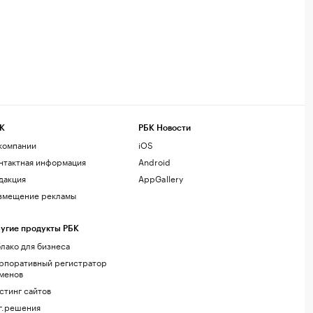
К
РБК Новости
компании
iOS
нтактная информация
Android
дакция
AppGallery
змещение рекламы
угие продукты РБК
лако для бизнеса
рпоративный регистратор
менов
стинг сайтов
г.решения