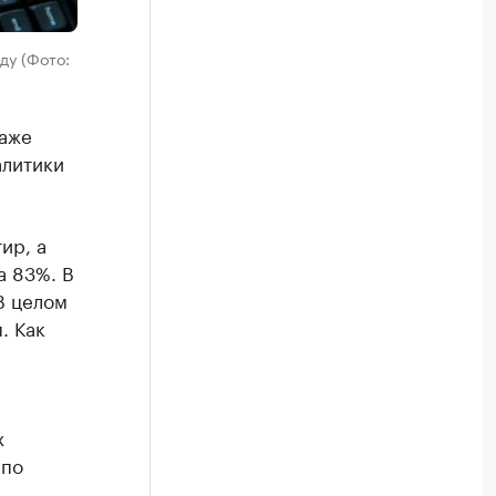
ду (Фото:
даже
алитики
ир, а
а 83%. В
В целом
. Как
х
 по