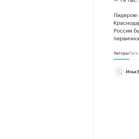
Лидером 
Краснодар
России б
первичног
Авторы
Теги
Илья 