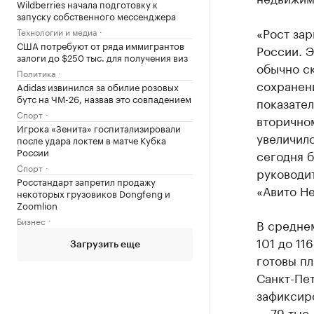
Wildberries начала подготовку к
запуску собственного мессенджера
«Рост зар
Технологии и медиа
США потребуют от ряда иммигрантов
России. Э
залоги до $250 тыс. для получения виз
обычно ск
Политика
сохранен
Adidas извинился за обилие розовых
бутс на ЧМ-26, назвав это совпадением
показател
Спорт
вторичном
Игрока «Зенита» госпитализировали
увеличилс
после удара локтем в матче Кубка
России
сегодня б
Спорт
руководит
Росстандарт запретил продажу
«Авито Н
некоторых грузовиков Dongfeng и
Zoomlion
Бизнес
В среднем
101 до 11
Загрузить еще
готовы пл
Санкт-Пет
зафиксир
— 79 тыс.