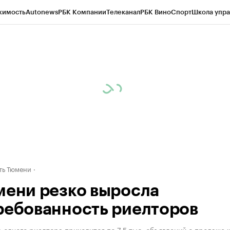
жимость
Autonews
РБК Компании
Телеканал
РБК Вино
Спорт
Школа упра
ипто
РБК Бизнес-среда
Дискуссионный клуб
Исследования
Кредитные 
Экономика
Бизнес
Технологии и медиа
Финансы
Рынок наличной валю
ть Тюмени
мени резко выросла
ребованность риелторов
 одного риелтора приходится по 7,5 тыс. объявлений о продаже 