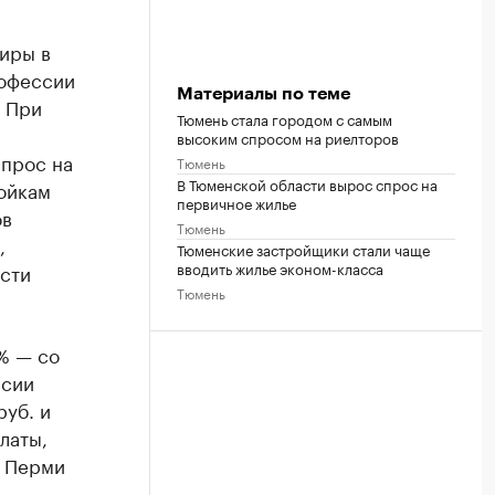
иры в
рофессии
Материалы по теме
. При
Тюмень стала городом с самым
высоким спросом на риелторов
спрос на
Тюмень
В Тюменской области вырос спрос на
ойкам
первичное жилье
ов
Тюмень
,
Тюменские застройщики стали чаще
вводить жилье эконом-класса
ости
Тюмень
% — со
ссии
руб. и
латы,
в Перми