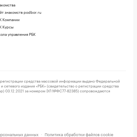
акомства
йт знакомств podbor.ru
К Компании
К Курсы
ола управления РБК
регистрации средства массовой информации выдано Федеральной
и сетевого издания «РБК» (свидетельство о регистрации средства
ор) 03.12.2021 за номером ЭЛ №ФС77-82385) сопровождаются
ерсональных данных
Политика обработки файлов cookie
·