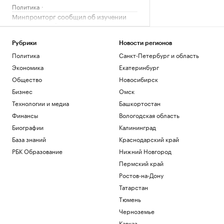
Политика
Минпромторг сообщил об изучении
властями идей по поддержке селлеров
WB
Бизнес
Рубрики
Новости регионов
Александр Усик заявил, что у него есть
Политика
Санкт-Петербург и область
«два варианта» для прощального боя
Экономика
Екатеринбург
Спорт
Общество
Новосибирск
Что такое медленная жизнь и какую
Бизнес
Омск
роль в этом играет дерево
Технологии и медиа
Башкортостан
РБК и Старквуд
Метеоролог рассказала о погоде в
Финансы
Вологодская область
Москве на выходных
Биографии
Калининград
Общество
База знаний
Краснодарский край
РБК Образование
Нижний Новгород
Загрузить еще
Пермский край
Ростов-на-Дону
Татарстан
Тюмень
Черноземье
Кавказ