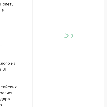
 Полеты
 в
—
слого на
а 31
ссийских
рались
одара
о