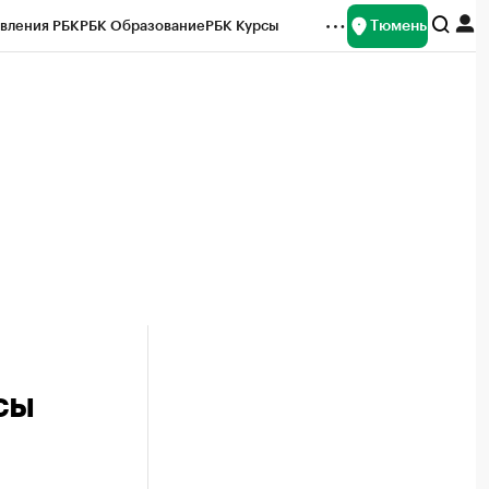
Тюмень
вления РБК
РБК Образование
РБК Курсы
рейтинги
Франшизы
Газета
Спецпроекты СПб
ты
сы