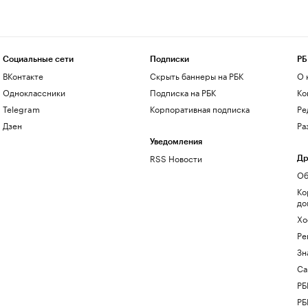
Социальные сети
Подписки
РБ
ВКонтакте
Скрыть баннеры на РБК
О 
Одноклассники
Подписка на РБК
Ко
Telegram
Корпоративная подписка
Ре
Дзен
Ра
Уведомления
RSS Новости
Др
Об
Ко
до
Хо
Ре
Зн
Са
РБ
РБ