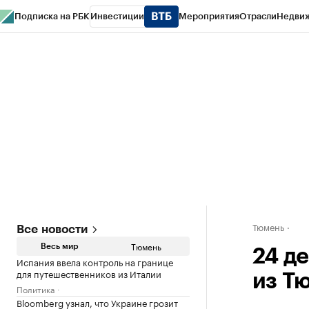
Подписка на РБК
Инвестиции
Мероприятия
Отрасли
Недви
РБК Life
Тренды
Визионеры
Национальные проекты
Город
Стиль
Кр
Конференции СПб
Спецпроекты
Проверка контрагентов
Политика
Тюмень
Все новости
Тюмень
Весь мир
24 д
Испания ввела контроль на границе
для путешественников из Италии
из Т
Политика
Bloomberg узнал, что Украине грозит