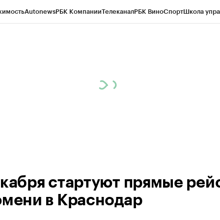
жимость
Autonews
РБК Компании
Телеканал
РБК Вино
Спорт
Школа упра
ипто
РБК Бизнес-среда
Дискуссионный клуб
Исследования
Кредитные 
Экономика
Бизнес
Технологии и медиа
Финансы
Рынок наличной валю
екабря стартуют прямые рей
юмени в Краснодар