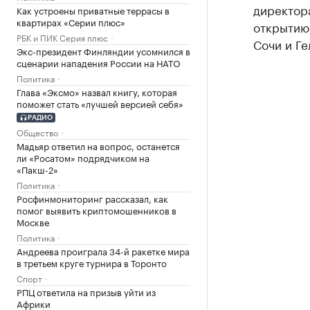
директор
Как устроены приватные террасы в
квартирах «Серии плюс»
открытию
РБК и ПИК Серия плюс
Сочи и Ге
Экс-президент Финляндии усомнился в
сценарии нападения России на НАТО
Политика
Глава «Эксмо» назвал книгу, которая
поможет стать «лучшей версией себя»
РАДИО
Общество
Мадьяр ответил на вопрос, останется
ли «Росатом» подрядчиком на
«Пакш-2»
Политика
Росфинмониторинг рассказал, как
помог выявить криптомошенников в
Москве
Политика
Андреева проиграла 34-й ракетке мира
в третьем круге турнира в Торонто
Спорт
РПЦ ответила на призыв уйти из
Африки