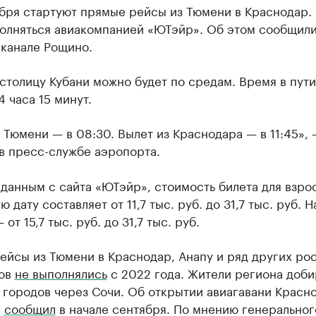
абря стартуют прямые рейсы из Тюмени в Краснодар.
полняться авиакомпанией «ЮТэйр». Об этом сообщили
-канале Рощино.
 столицу Кубани можно будет по средам. Время в пути
4 часа 15 минут.
 Тюмени — в 08:30. Вылет из Краснодара — в 11:45», 
в пресс-службе аэропорта.
данным с сайта «ЮТэйр», стоимость билета для взро
 дату составляет от 11,7 тыс. руб. до 31,7 тыс. руб. Н
от 15,7 тыс. руб. до 31,7 тыс. руб.
ейсы из Тюмени в Краснодар, Анапу и ряд других ро
ов
не выполнялись
с 2022 года. Жители региона доби
 городов через Сочи. Об открытии авиагавани Красн
с
сообщил
в начале сентября. По мнению генеральног