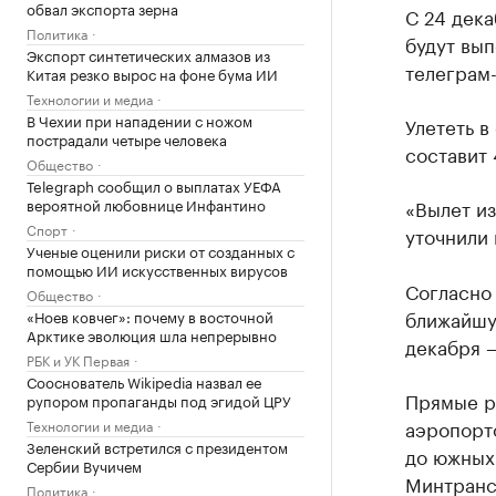
обвал экспорта зерна
С 24 дек
Политика
будут вы
Экспорт синтетических алмазов из
телеграм
Китая резко вырос на фоне бума ИИ
Технологии и медиа
В Чехии при нападении с ножом
Улететь в
пострадали четыре человека
составит 
Общество
Telegraph сообщил о выплатах УЕФА
вероятной любовнице Инфантино
«Вылет из
Спорт
уточнили 
Ученые оценили риски от созданных с
помощью ИИ искусственных вирусов
Согласно 
Общество
ближайшую
«Ноев ковчег»: почему в восточной
Арктике эволюция шла непрерывно
декабря — 
РБК и УК Первая
Сооснователь Wikipedia назвал ее
Прямые р
рупором пропаганды под эгидой ЦРУ
аэропорт
Технологии и медиа
Зеленский встретился с президентом
до южных
Сербии Вучичем
Минтран
Политика