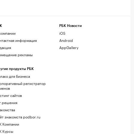
К
РБК Новости
компании
iOS
нтактная информация
Android
дакция
AppGallery
змещение рекламы
угие продукты РБК
лако для бизнеса
рпоративный регистратор
менов
стинг сайтов
г.решения
акомства
йт знакомств podbor.ru
К Компании
К Курсы