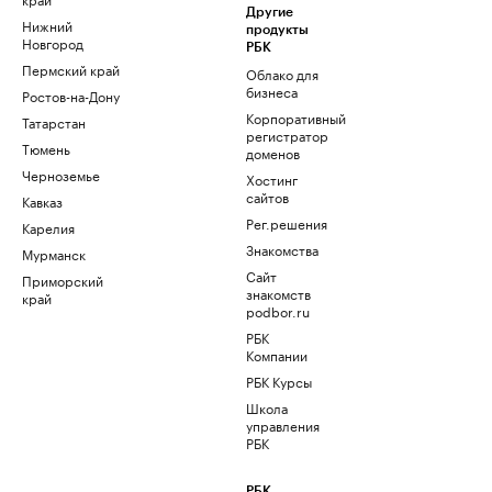
Другие
Нижний
продукты
Новгород
РБК
Пермский край
Облако для
бизнеса
Ростов-на-Дону
Корпоративный
Татарстан
регистратор
Тюмень
доменов
Черноземье
Хостинг
сайтов
Кавказ
Рег.решения
Карелия
Знакомства
Мурманск
Сайт
Приморский
знакомств
край
podbor.ru
РБК
Компании
РБК Курсы
Школа
управления
РБК
РБК