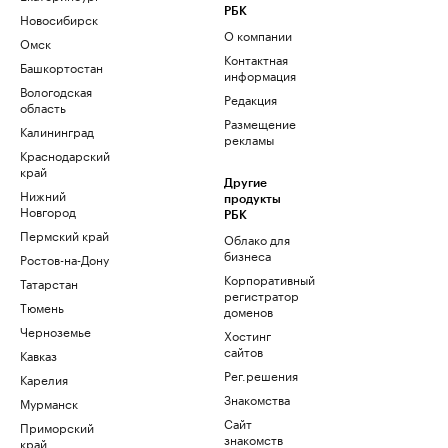
РБК
Новосибирск
О компании
Омск
Контактная
Башкортостан
информация
Вологодская
Редакция
область
Размещение
Калининград
рекламы
Краснодарский
край
Другие
Нижний
продукты
Новгород
РБК
Пермский край
Облако для
бизнеса
Ростов-на-Дону
Корпоративный
Татарстан
регистратор
Тюмень
доменов
Черноземье
Хостинг
сайтов
Кавказ
Рег.решения
Карелия
Знакомства
Мурманск
Сайт
Приморский
знакомств
край