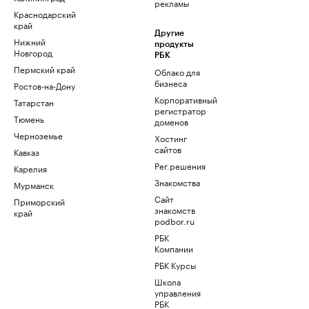
рекламы
Краснодарский
край
Другие
Нижний
продукты
Новгород
РБК
Пермский край
Облако для
бизнеса
Ростов-на-Дону
Корпоративный
Татарстан
регистратор
Тюмень
доменов
Черноземье
Хостинг
сайтов
Кавказ
Рег.решения
Карелия
Знакомства
Мурманск
Сайт
Приморский
знакомств
край
podbor.ru
РБК
Компании
РБК Курсы
Школа
управления
РБК