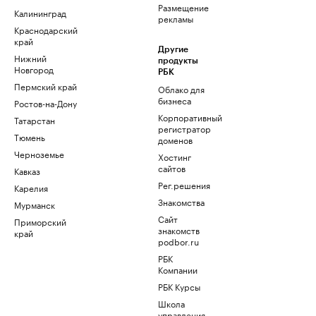
Размещение
Калининград
рекламы
Краснодарский
край
Другие
Нижний
продукты
Новгород
РБК
Пермский край
Облако для
бизнеса
Ростов-на-Дону
Корпоративный
Татарстан
регистратор
Тюмень
доменов
Черноземье
Хостинг
сайтов
Кавказ
Рег.решения
Карелия
Знакомства
Мурманск
Сайт
Приморский
знакомств
край
podbor.ru
РБК
Компании
РБК Курсы
Школа
управления