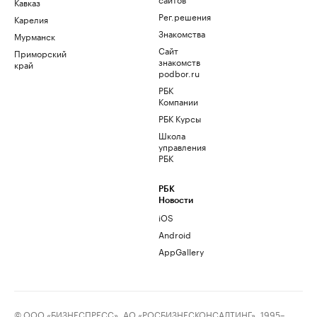
Кавказ
Рег.решения
Карелия
Знакомства
Мурманск
Сайт
Приморский
знакомств
край
podbor.ru
РБК
Компании
РБК Курсы
Школа
управления
РБК
РБК
Новости
iOS
Android
AppGallery
© ООО «БИЗНЕСПРЕСС», АО «РОСБИЗНЕСКОНСАЛТИНГ», 1995–