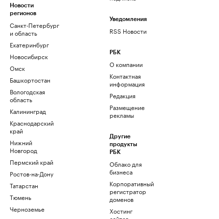
Новости
регионов
Уведомления
Санкт-Петербург
RSS Новости
и область
Екатеринбург
РБК
Новосибирск
О компании
Омск
Контактная
Башкортостан
информация
Вологодская
Редакция
область
Размещение
Калининград
рекламы
Краснодарский
край
Другие
Нижний
продукты
Новгород
РБК
Пермский край
Облако для
бизнеса
Ростов-на-Дону
Корпоративный
Татарстан
регистратор
Тюмень
доменов
Черноземье
Хостинг
сайтов