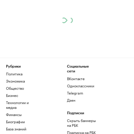
Рубрики
Социальные
сети
Политика
ВКонтакте
Экономика
Одноклассники
Общество
Telegram
Бизнес
Дзен
Технологии и
медиа
Финансы
Подписки
Скрыть баннеры
Биографии
на РБК
База знаний
Подписка на РБК