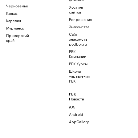
Черноземье
Хостинг
сайтов
Кавказ
Рег.решения
Карелия
Знакомства
Мурманск
Сайт
Приморский
знакомств
край
podbor.ru
РБК
Компании
РБК Курсы
Школа
управления
РБК
РБК
Новости
iOS
Android
AppGallery