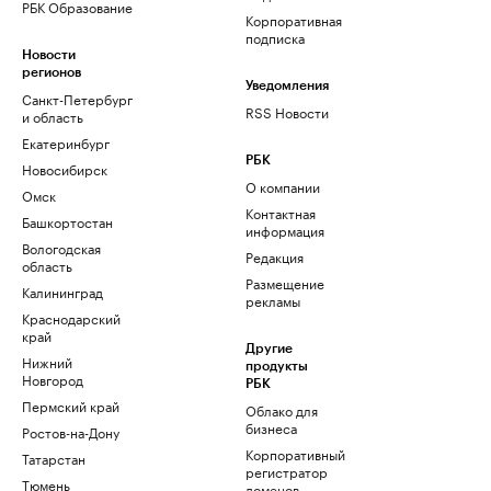
РБК Образование
Корпоративная
подписка
Новости
регионов
Уведомления
Санкт-Петербург
RSS Новости
и область
Екатеринбург
РБК
Новосибирск
О компании
Омск
Контактная
Башкортостан
информация
Вологодская
Редакция
область
Размещение
Калининград
рекламы
Краснодарский
край
Другие
Нижний
продукты
Новгород
РБК
Пермский край
Облако для
бизнеса
Ростов-на-Дону
Корпоративный
Татарстан
регистратор
Тюмень
доменов