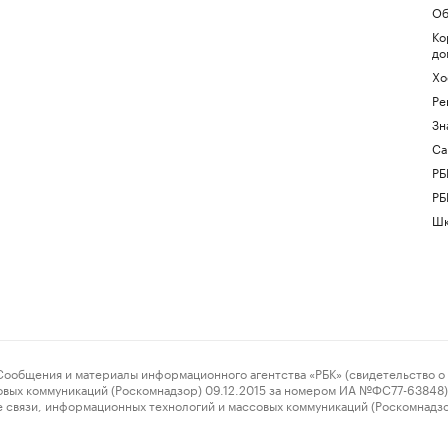
Об
Ко
до
Хо
Ре
Зн
Са
РБ
РБ
Шк
ения и материалы информационного агентства «РБК» (свидетельство о 
овых коммуникаций (Роскомнадзор) 09.12.2015 за номером ИА №ФС77-63848) 
 связи, информационных технологий и массовых коммуникаций (Роскомнадз