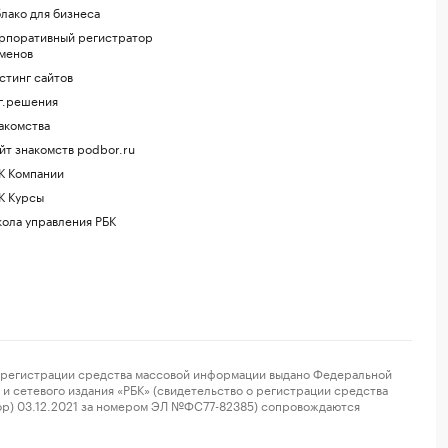
лако для бизнеса
рпоративный регистратор
менов
стинг сайтов
г.решения
акомства
йт знакомств podbor.ru
К Компании
К Курсы
ола управления РБК
регистрации средства массовой информации выдано Федеральной
и сетевого издания «РБК» (свидетельство о регистрации средства
ор) 03.12.2021 за номером ЭЛ №ФС77-82385) сопровождаются