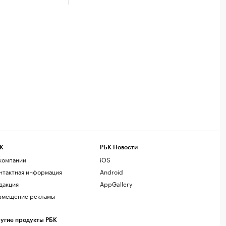
К
РБК Новости
компании
iOS
нтактная информация
Android
дакция
AppGallery
змещение рекламы
угие продукты РБК