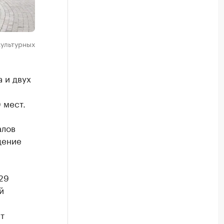
культурных
 и двух
 мест.
алов
дение
29
й
т