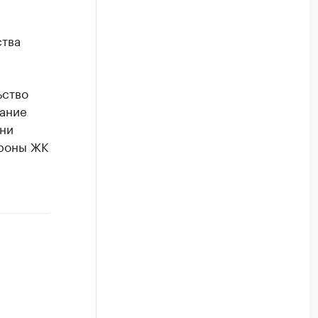
ства
ьство
ание
ени
ороны ЖК