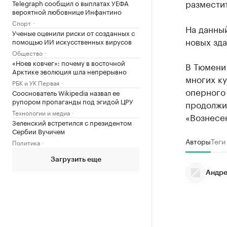
разместит
Telegraph сообщил о выплатах УЕФА
вероятной любовнице Инфантино
Спорт
На данный
Ученые оценили риски от созданных с
новых зда
помощью ИИ искусственных вирусов
Общество
«Ноев ковчег»: почему в восточной
В Тюмени
Арктике эволюция шла непрерывно
многих ку
РБК и УК Первая
оперного 
Сооснователь Wikipedia назвал ее
рупором пропаганды под эгидой ЦРУ
продолжи
Технологии и медиа
«Вознесе
Зеленский встретился с президентом
Сербии Вучичем
Авторы
Теги
Политика
Загрузить еще
Андре