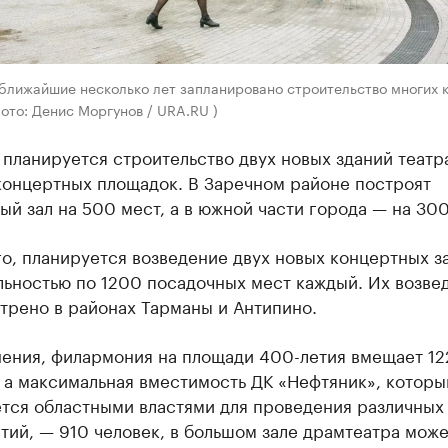
ближайшие несколько лет запланировано строительство многих 
ото: Денис Моргунов / URA.RU )
планируется строительство двух новых зданий театра
концертных площадок. В Заречном районе построят
ый зал на 500 мест, а в южной части города — на 300
о, планируется возведение двух новых концертных з
льностью по 1200 посадочных мест каждый. Их возве
трено в районах Тарманы и Антипино.
нения, филармония на площади 400-летия вмещает 12
 а максимальная вместимость ДК «Нефтяник», которы
ется областными властями для проведения различных
ий, — 910 человек, в большом зале драмтеатра може