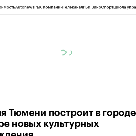
жимость
Autonews
РБК Компании
Телеканал
РБК Вино
Спорт
Школа упра
ипто
РБК Бизнес-среда
Дискуссионный клуб
Исследования
Кредитные 
Экономика
Бизнес
Технологии и медиа
Финансы
Рынок наличной валю
я Тюмени построит в городе
ре новых культурных
ждения