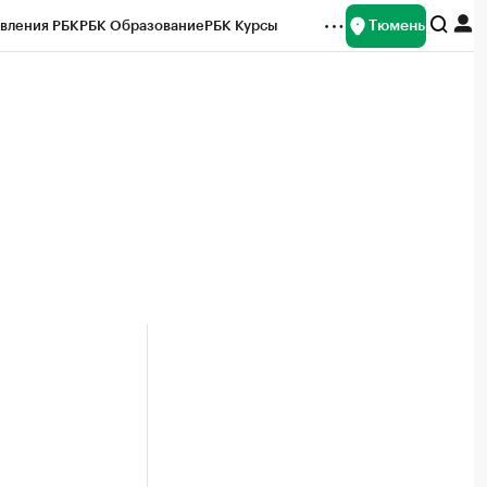
Тюмень
вления РБК
РБК Образование
РБК Курсы
рейтинги
Франшизы
Газета
Спецпроекты СПб
ты