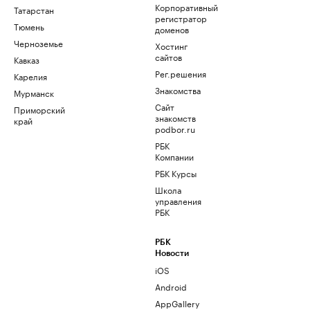
Корпоративный
Татарстан
регистратор
Тюмень
доменов
Черноземье
Хостинг
сайтов
Кавказ
Рег.решения
Карелия
Знакомства
Мурманск
Сайт
Приморский
знакомств
край
podbor.ru
РБК
Компании
РБК Курсы
Школа
управления
РБК
РБК
Новости
iOS
Android
AppGallery