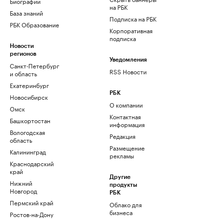
Биографии
на РБК
База знаний
Подписка на РБК
РБК Образование
Корпоративная
подписка
Новости
регионов
Уведомления
Санкт-Петербург
RSS Новости
и область
Екатеринбург
РБК
Новосибирск
О компании
Омск
Контактная
Башкортостан
информация
Вологодская
Редакция
область
Размещение
Калининград
рекламы
Краснодарский
край
Другие
Нижний
продукты
Новгород
РБК
Пермский край
Облако для
бизнеса
Ростов-на-Дону