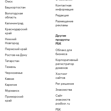
Омск
Контактная
Башкортостан
информация
Вологодская
Редакция
область
Размещение
Калининград
рекламы
Краснодарский
край
Другие
Нижний
продукты
Новгород
РБК
Пермский край
Облако для
бизнеса
Ростов-на-Дону
Корпоративный
Татарстан
регистратор
Тюмень
доменов
Черноземье
Хостинг
сайтов
Кавказ
Рег.решения
Карелия
Знакомства
Мурманск
Сайт
Приморский
знакомств
край
podbor.ru
РБК