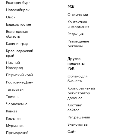
Екатеринбург
РБК
Новосибирск
О компании
Омск
Контактная
Башкортостан
информация
Вологодская
Редакция
область
Размещение
Калининград
рекламы
Краснодарский
край
Другие
Нижний
продукты
Новгород
РБК
Пермский край
Облако для
бизнеса
Ростов-на-Дону
Корпоративный
Татарстан
регистратор
Тюмень
доменов
Черноземье
Хостинг
сайтов
Кавказ
Рег.решения
Карелия
Знакомства
Мурманск
Сайт
Приморский