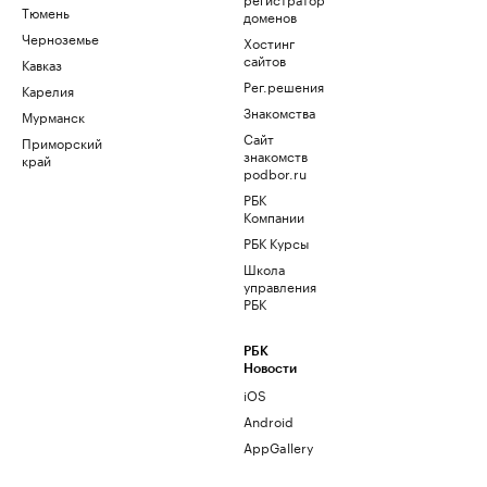
Тюмень
доменов
Черноземье
Хостинг
сайтов
Кавказ
Рег.решения
Карелия
Знакомства
Мурманск
Сайт
Приморский
знакомств
край
podbor.ru
РБК
Компании
РБК Курсы
Школа
управления
РБК
РБК
Новости
iOS
Android
AppGallery