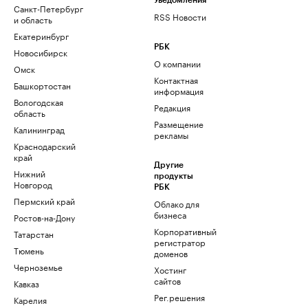
Уведомления
Санкт-Петербург
RSS Новости
и область
Екатеринбург
РБК
Новосибирск
О компании
Омск
Контактная
Башкортостан
информация
Вологодская
Редакция
область
Размещение
Калининград
рекламы
Краснодарский
край
Другие
Нижний
продукты
Новгород
РБК
Пермский край
Облако для
бизнеса
Ростов-на-Дону
Корпоративный
Татарстан
регистратор
Тюмень
доменов
Черноземье
Хостинг
сайтов
Кавказ
Рег.решения
Карелия