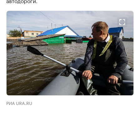
автодороги.
РИА URA.RU