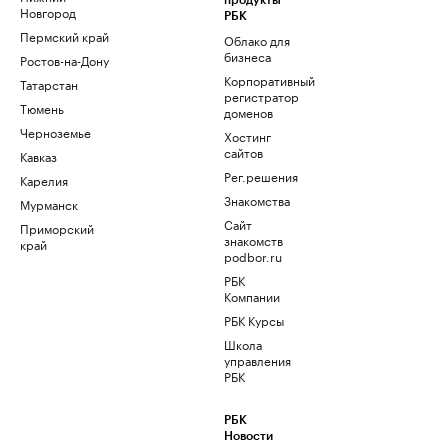
продукты
Новгород
РБК
Пермский край
Облако для
бизнеса
Ростов-на-Дону
Корпоративный
Татарстан
регистратор
Тюмень
доменов
Черноземье
Хостинг
сайтов
Кавказ
Рег.решения
Карелия
Знакомства
Мурманск
Сайт
Приморский
знакомств
край
podbor.ru
РБК
Компании
РБК Курсы
Школа
управления
РБК
РБК
Новости