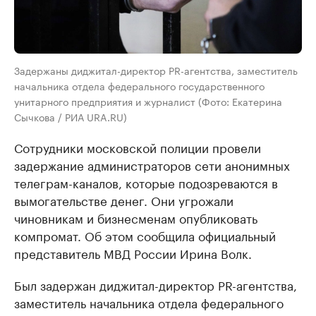
Задержаны диджитал-директор PR-агентства, заместитель
начальника отдела федерального государственного
унитарного предприятия и журналист (Фото: Екатерина
Сычкова / РИА URA.RU)
Сотрудники московской полиции провели
задержание администраторов сети анонимных
телеграм-каналов, которые подозреваются в
вымогательстве денег. Они угрожали
чиновникам и бизнесменам опубликовать
компромат. Об этом сообщила официальный
представитель МВД России Ирина Волк.
Был задержан диджитал-директор PR-агентства,
заместитель начальника отдела федерального