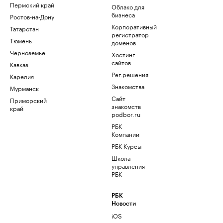
Пермский край
Облако для
бизнеса
Ростов-на-Дону
Корпоративный
Татарстан
регистратор
Тюмень
доменов
Черноземье
Хостинг
сайтов
Кавказ
Рег.решения
Карелия
Знакомства
Мурманск
Сайт
Приморский
знакомств
край
podbor.ru
РБК
Компании
РБК Курсы
Школа
управления
РБК
РБК
Новости
iOS