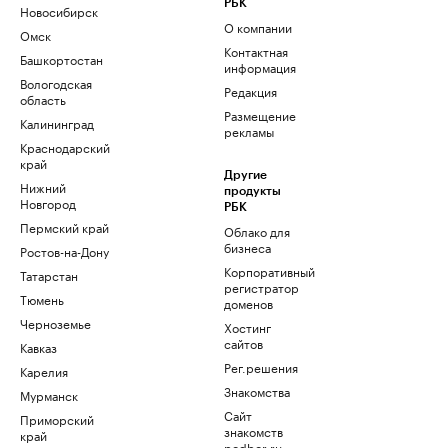
РБК
Новосибирск
О компании
Омск
Контактная
Башкортостан
информация
Вологодская
Редакция
область
Размещение
Калининград
рекламы
Краснодарский
край
Другие
Нижний
продукты
Новгород
РБК
Пермский край
Облако для
бизнеса
Ростов-на-Дону
Корпоративный
Татарстан
регистратор
Тюмень
доменов
Черноземье
Хостинг
сайтов
Кавказ
Рег.решения
Карелия
Знакомства
Мурманск
Сайт
Приморский
знакомств
край
podbor.ru