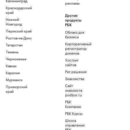
Калининград
рекламы
Краснодарский
край
Другие
Нижний
продукты
Новгород
РБК
Пермский край
Облако для
бизнеса
Ростов-на-Дону
Корпоративный
Татарстан
регистратор
Тюмень
доменов
Черноземье
Хостинг
сайтов
Кавказ
Рег.решения
Карелия
Знакомства
Мурманск
Сайт
Приморский
знакомств
край
podbor.ru
РБК
Компании
РБК Курсы
Школа
управления
РБК