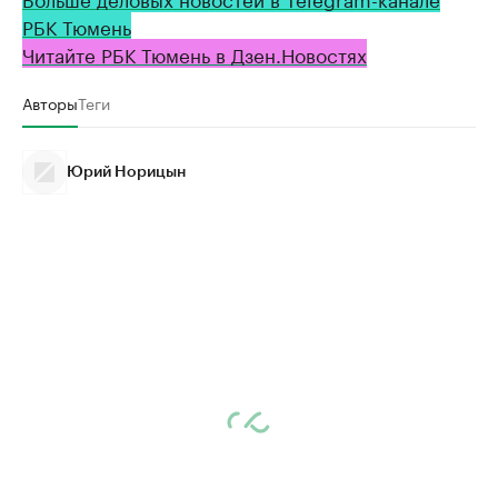
РБК Тюмень
Читайте РБК Тюмень в Дзен.Новостях
Авторы
Теги
Юрий Норицын