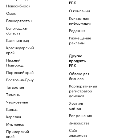
РБК
Новосибирск
О компании
Омск
Контактная
Башкортостан
информация
Вологодская
Редакция
область
Размещение
Калининград
рекламы
Краснодарский
край
Другие
Нижний
продукты
Новгород
РБК
Пермский край
Облако для
бизнеса
Ростов-на-Дону
Корпоративный
Татарстан
регистратор
Тюмень
доменов
Черноземье
Хостинг
сайтов
Кавказ
Рег.решения
Карелия
Знакомства
Мурманск
Сайт
Приморский
знакомств
край