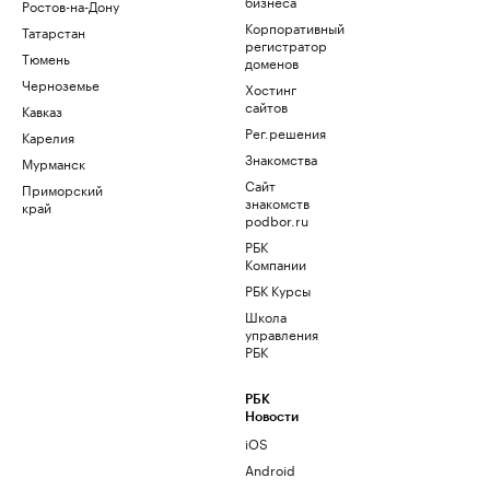
бизнеса
Ростов-на-Дону
Корпоративный
Татарстан
регистратор
Тюмень
доменов
Черноземье
Хостинг
сайтов
Кавказ
Рег.решения
Карелия
Знакомства
Мурманск
Сайт
Приморский
знакомств
край
podbor.ru
РБК
Компании
РБК Курсы
Школа
управления
РБК
РБК
Новости
iOS
Android