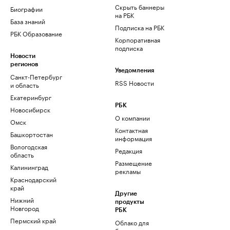
Скрыть баннеры
Биографии
на РБК
База знаний
Подписка на РБК
РБК Образование
Корпоративная
подписка
Новости
регионов
Уведомления
Санкт-Петербург
RSS Новости
и область
Екатеринбург
РБК
Новосибирск
О компании
Омск
Контактная
Башкортостан
информация
Вологодская
Редакция
область
Размещение
Калининград
рекламы
Краснодарский
край
Другие
Нижний
продукты
Новгород
РБК
Пермский край
Облако для