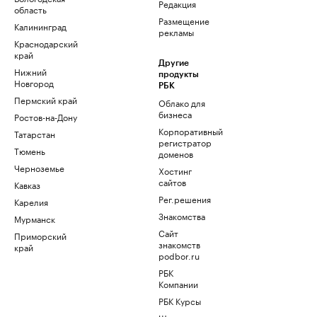
Редакция
область
Размещение
Калининград
рекламы
Краснодарский
край
Другие
Нижний
продукты
Новгород
РБК
Пермский край
Облако для
бизнеса
Ростов-на-Дону
Корпоративный
Татарстан
регистратор
Тюмень
доменов
Черноземье
Хостинг
сайтов
Кавказ
Рег.решения
Карелия
Знакомства
Мурманск
Сайт
Приморский
знакомств
край
podbor.ru
РБК
Компании
РБК Курсы