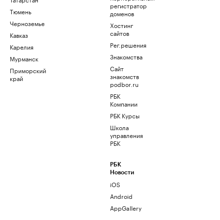
регистратор
Тюмень
доменов
Черноземье
Хостинг
сайтов
Кавказ
Рег.решения
Карелия
Знакомства
Мурманск
Сайт
Приморский
знакомств
край
podbor.ru
РБК
Компании
РБК Курсы
Школа
управления
РБК
РБК
Новости
iOS
Android
AppGallery