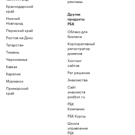
рекламы
Краснодарский
край
Другие
Нижний
продукты
Новгород
РБК
Пермский край
Облако для
бизнеса
Ростов-на-Дону
Корпоративный
Татарстан
регистратор
Тюмень
доменов
Черноземье
Хостинг
сайтов
Кавказ
Рег.решения
Карелия
Знакомства
Мурманск
Сайт
Приморский
знакомств
край
podbor.ru
РБК
Компании
РБК Курсы
Школа
управления
РБК