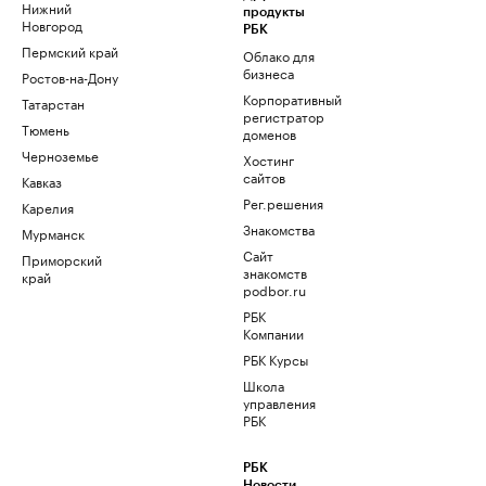
Нижний
продукты
Новгород
РБК
Пермский край
Облако для
бизнеса
Ростов-на-Дону
Корпоративный
Татарстан
регистратор
Тюмень
доменов
Черноземье
Хостинг
сайтов
Кавказ
Рег.решения
Карелия
Знакомства
Мурманск
Сайт
Приморский
знакомств
край
podbor.ru
РБК
Компании
РБК Курсы
Школа
управления
РБК
РБК
Новости