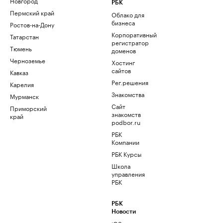
Новгород
РБК
Пермский край
Облако для
бизнеса
Ростов-на-Дону
Корпоративный
Татарстан
регистратор
Тюмень
доменов
Черноземье
Хостинг
сайтов
Кавказ
Рег.решения
Карелия
Знакомства
Мурманск
Сайт
Приморский
знакомств
край
podbor.ru
РБК
Компании
РБК Курсы
Школа
управления
РБК
РБК
Новости