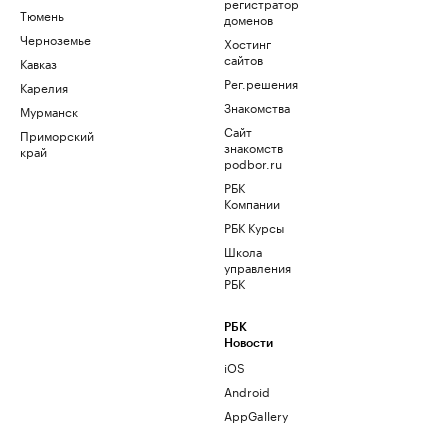
регистратор
Тюмень
доменов
Черноземье
Хостинг
сайтов
Кавказ
Рег.решения
Карелия
Знакомства
Мурманск
Сайт
Приморский
знакомств
край
podbor.ru
РБК
Компании
РБК Курсы
Школа
управления
РБК
РБК
Новости
iOS
Android
AppGallery