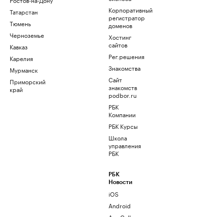
Корпоративный
Татарстан
регистратор
Тюмень
доменов
Черноземье
Хостинг
сайтов
Кавказ
Рег.решения
Карелия
Знакомства
Мурманск
Сайт
Приморский
знакомств
край
podbor.ru
РБК
Компании
РБК Курсы
Школа
управления
РБК
РБК
Новости
iOS
Android
AppGallery