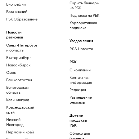
Скрыть баннеры
Биографии
на РБК
База знаний
Подписка на РБК
РБК Образование
Корпоративная
подписка
Новости
регионов
Уведомления
Санкт-Петербург
RSS Новости
и область
Екатеринбург
РБК
Новосибирск
О компании
Омск
Контактная
Башкортостан
информация
Вологодская
Редакция
область
Размещение
Калининград
рекламы
Краснодарский
край
Другие
Нижний
продукты
Новгород
РБК
Пермский край
Облако для
бизнеса
Ростов-на-Дону