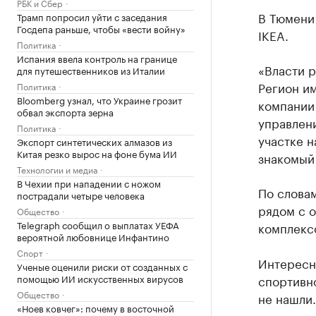
РБК и Сбер
В Тюмени 
Трамп попросил уйти с заседания
Госдепа раньше, чтобы «вести войну»
IKEA.
Политика
Испания ввела контроль на границе
«Власти 
для путешественников из Италии
Регион им
Политика
Bloomberg узнал, что Украине грозит
компании 
обвал экспорта зерна
управлен
Политика
участке н
Экспорт синтетических алмазов из
Китая резко вырос на фоне бума ИИ
знакомый 
Технологии и медиа
В Чехии при нападении с ножом
По словам
пострадали четыре человека
рядом с о
Общество
Telegraph сообщил о выплатах УЕФА
комплекс
вероятной любовнице Инфантино
Спорт
Интересно
Ученые оценили риски от созданных с
помощью ИИ искусственных вирусов
спортивн
Общество
не нашли.
«Ноев ковчег»: почему в восточной