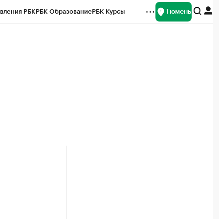
Тюмень
вления РБК
РБК Образование
РБК Курсы
рейтинги
Франшизы
Газета
Спецпроекты СПб
ты