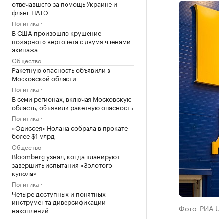
отвечавшего за помощь Украине и
фланг НАТО
Политика
В США произошло крушение
пожарного вертолета с двумя членами
экипажа
Общество
Ракетную опасность объявили в
Московской области
Политика
В семи регионах, включая Московскую
область, объявили ракетную опасность
Политика
«Одиссея» Нолана собрала в прокате
более $1 млрд
Общество
Bloomberg узнал, когда планируют
завершить испытания «Золотого
купола»
Политика
Четыре доступных и понятных
инструмента диверсификации
Фото: РИА 
накоплений