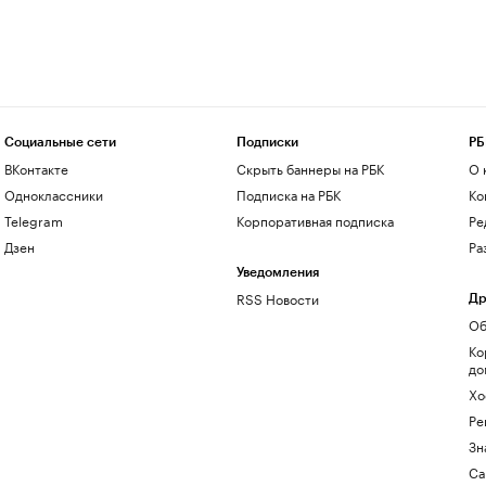
Социальные сети
Подписки
РБ
ВКонтакте
Скрыть баннеры на РБК
О 
Одноклассники
Подписка на РБК
Ко
Telegram
Корпоративная подписка
Ре
Дзен
Ра
Уведомления
RSS Новости
Др
Об
Ко
до
Хо
Ре
Зн
Са