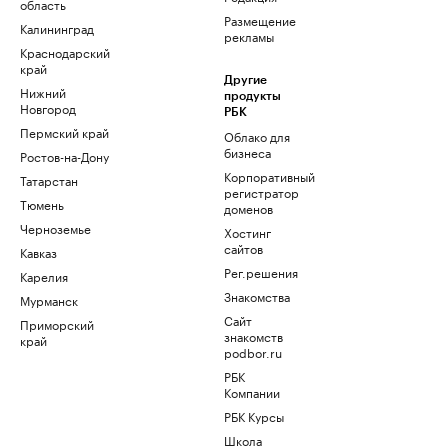
область
Размещение
Калининград
рекламы
Краснодарский
край
Другие
Нижний
продукты
Новгород
РБК
Пермский край
Облако для
бизнеса
Ростов-на-Дону
Корпоративный
Татарстан
регистратор
Тюмень
доменов
Черноземье
Хостинг
сайтов
Кавказ
Рег.решения
Карелия
Знакомства
Мурманск
Сайт
Приморский
знакомств
край
podbor.ru
РБК
Компании
РБК Курсы
Школа