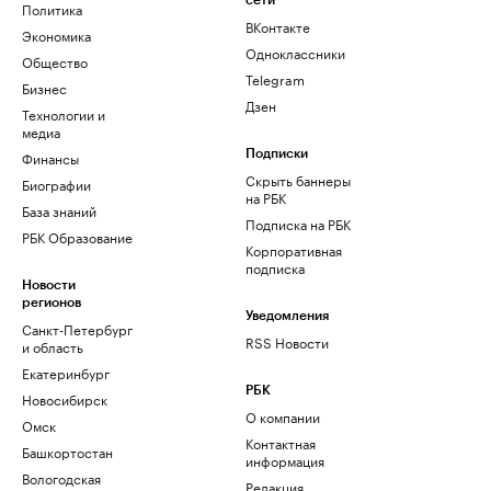
сети
Политика
ВКонтакте
Экономика
Одноклассники
Общество
Telegram
Бизнес
Дзен
Технологии и
медиа
Финансы
Подписки
Скрыть баннеры
Биографии
на РБК
База знаний
Подписка на РБК
РБК Образование
Корпоративная
подписка
Новости
регионов
Уведомления
Санкт-Петербург
RSS Новости
и область
Екатеринбург
РБК
Новосибирск
О компании
Омск
Контактная
Башкортостан
информация
Вологодская
Редакция