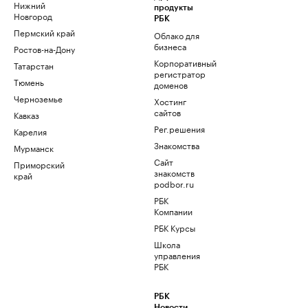
Нижний
продукты
Новгород
РБК
Пермский край
Облако для
бизнеса
Ростов-на-Дону
Корпоративный
Татарстан
регистратор
Тюмень
доменов
Черноземье
Хостинг
сайтов
Кавказ
Рег.решения
Карелия
Знакомства
Мурманск
Сайт
Приморский
знакомств
край
podbor.ru
РБК
Компании
РБК Курсы
Школа
управления
РБК
РБК
Новости