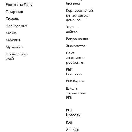
бизнеса
Ростов-на-Дону
Корпоративный
Татарстан
регистратор
Тюмень
доменов
Черноземье
Хостинг
сайтов
Кавказ
Рег.решения
Карелия
Знакомства
Мурманск
Сайт
Приморский
знакомств
край
podbor.ru
РБК
Компании
РБК Курсы
Школа
управления
РБК
РБК
Новости
iOS
Android