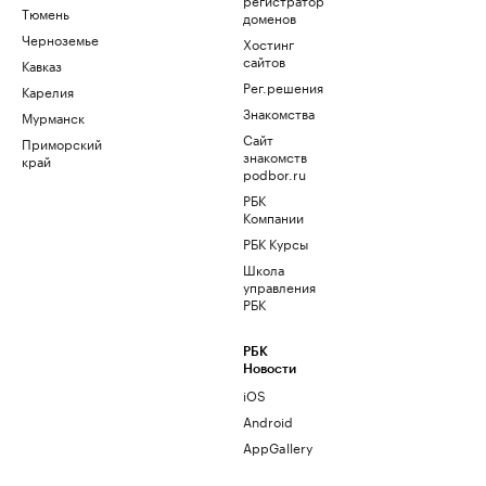
Тюмень
доменов
Черноземье
Хостинг
сайтов
Кавказ
Рег.решения
Карелия
Знакомства
Мурманск
Сайт
Приморский
знакомств
край
podbor.ru
РБК
Компании
РБК Курсы
Школа
управления
РБК
РБК
Новости
iOS
Android
AppGallery